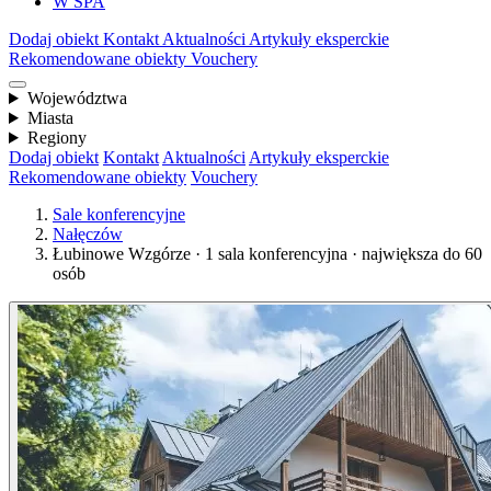
W SPA
Dodaj obiekt
Kontakt
Aktualności
Artykuły eksperckie
Rekomendowane obiekty
Vouchery
Województwa
Miasta
Regiony
Dodaj obiekt
Kontakt
Aktualności
Artykuły eksperckie
Rekomendowane obiekty
Vouchery
Sale konferencyjne
Nałęczów
Łubinowe Wzgórze · 1 sala konferencyjna · największa do 60
osób