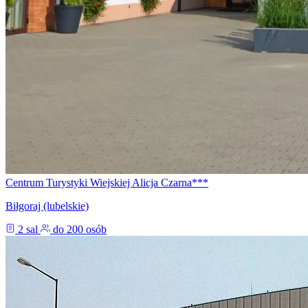
Centrum Turystyki Wiejskiej Alicja Czarna***
Biłgoraj (lubelskie)
2 sal
do 200 osób