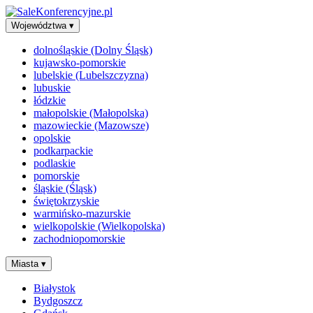
Województwa
▾
dolnośląskie (Dolny Śląsk)
kujawsko-pomorskie
lubelskie (Lubelszczyzna)
lubuskie
łódzkie
małopolskie (Małopolska)
mazowieckie (Mazowsze)
opolskie
podkarpackie
podlaskie
pomorskie
śląskie (Śląsk)
świętokrzyskie
warmińsko-mazurskie
wielkopolskie (Wielkopolska)
zachodniopomorskie
Miasta
▾
Białystok
Bydgoszcz