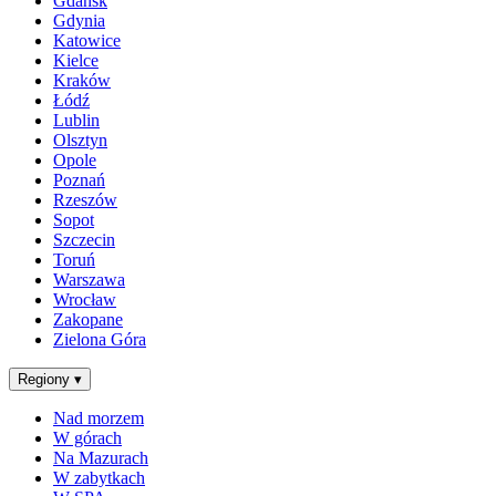
Gdańsk
Gdynia
Katowice
Kielce
Kraków
Łódź
Lublin
Olsztyn
Opole
Poznań
Rzeszów
Sopot
Szczecin
Toruń
Warszawa
Wrocław
Zakopane
Zielona Góra
Regiony
▾
Nad morzem
W górach
Na Mazurach
W zabytkach