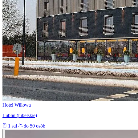
Hotel Willowa
Lublin (lubelskie)
1 sal
do 50 osób