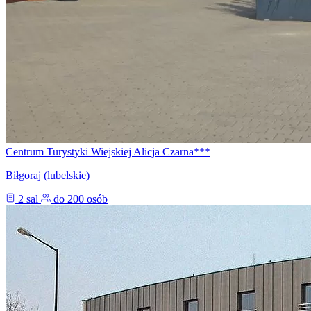
Centrum Turystyki Wiejskiej Alicja Czarna***
Biłgoraj (lubelskie)
2 sal
do 200 osób