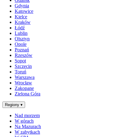
Gdańsk
Gdynia
Katowice
Kielce
Kraków
Łódź
Lublin
Olsztyn
Opole
Poznań
Rzeszów
Sopot
Szczecin
Toruń
Warszawa
Wrocław
Zakopane
Zielona Góra
Regiony
▾
Nad morzem
W górach
Na Mazurach
W zabytkach