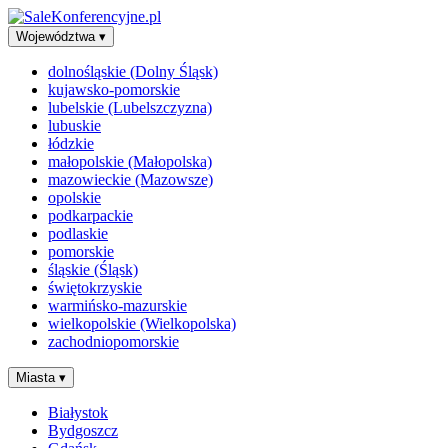
Województwa
▾
dolnośląskie (Dolny Śląsk)
kujawsko-pomorskie
lubelskie (Lubelszczyzna)
lubuskie
łódzkie
małopolskie (Małopolska)
mazowieckie (Mazowsze)
opolskie
podkarpackie
podlaskie
pomorskie
śląskie (Śląsk)
świętokrzyskie
warmińsko-mazurskie
wielkopolskie (Wielkopolska)
zachodniopomorskie
Miasta
▾
Białystok
Bydgoszcz