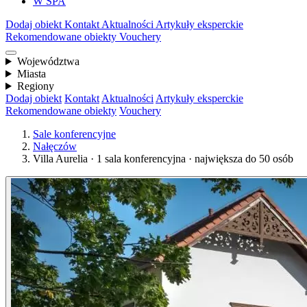
W SPA
Dodaj obiekt
Kontakt
Aktualności
Artykuły eksperckie
Rekomendowane obiekty
Vouchery
Województwa
Miasta
Regiony
Dodaj obiekt
Kontakt
Aktualności
Artykuły eksperckie
Rekomendowane obiekty
Vouchery
Sale konferencyjne
Nałęczów
Villa Aurelia · 1 sala konferencyjna · największa do 50 osób