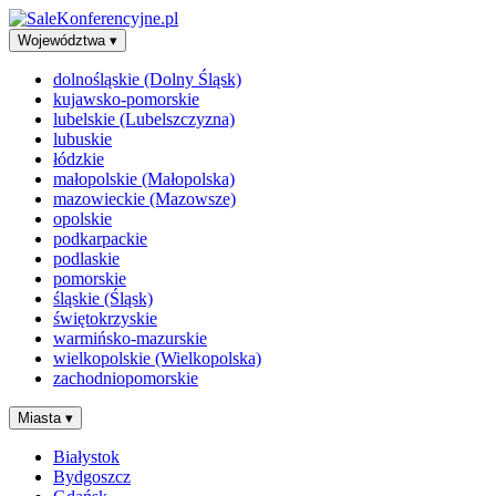
Województwa
▾
dolnośląskie (Dolny Śląsk)
kujawsko-pomorskie
lubelskie (Lubelszczyzna)
lubuskie
łódzkie
małopolskie (Małopolska)
mazowieckie (Mazowsze)
opolskie
podkarpackie
podlaskie
pomorskie
śląskie (Śląsk)
świętokrzyskie
warmińsko-mazurskie
wielkopolskie (Wielkopolska)
zachodniopomorskie
Miasta
▾
Białystok
Bydgoszcz