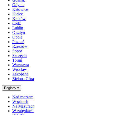
Gdańsk
Gdynia
Katowice
Kielce
Kraków
Łódź
Lublin
Olsztyn
Opole
Poznań
Rzeszów
Sopot
Szczecin
Toruń
Warszawa
Wrocław
Zakopane
Zielona Góra
Regiony
▾
Nad morzem
W górach
Na Mazurach
W zabytkach