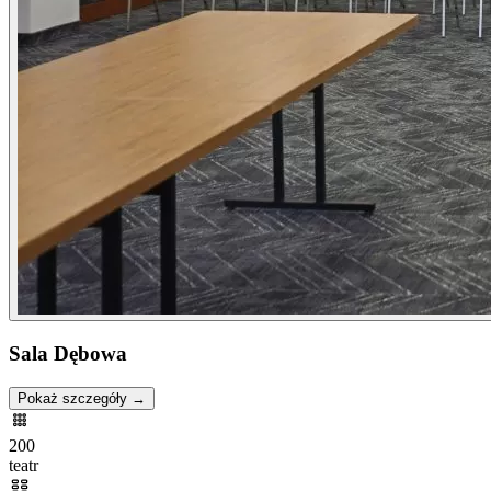
Sala Dębowa
Pokaż szczegóły →
200
teatr