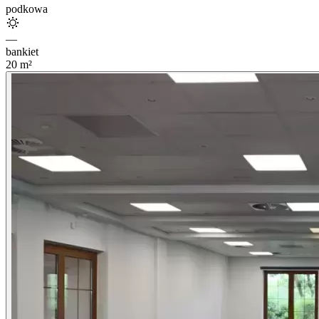
podkowa
—
bankiet
20
m²