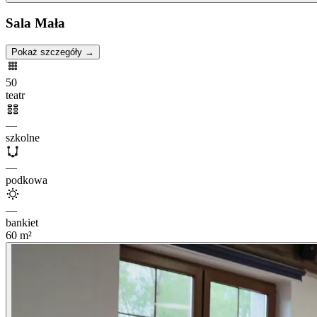
Sala Mała
Pokaż szczegóły →
50
teatr
—
szkolne
—
podkowa
—
bankiet
60
m²