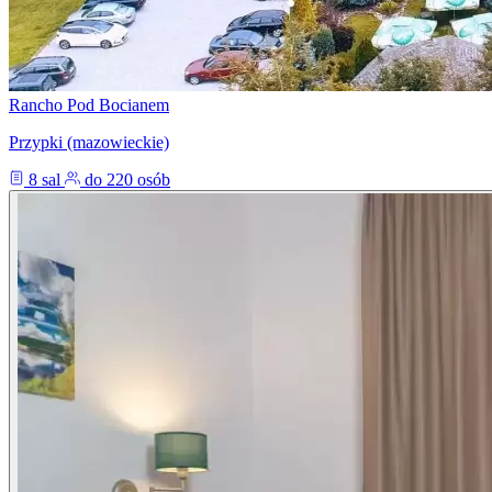
Rancho Pod Bocianem
Przypki (mazowieckie)
8 sal
do 220 osób