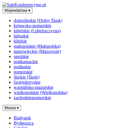
Województwa
▾
dolnośląskie (Dolny Śląsk)
kujawsko-pomorskie
lubelskie (Lubelszczyzna)
lubuskie
łódzkie
małopolskie (Małopolska)
mazowieckie (Mazowsze)
opolskie
podkarpackie
podlaskie
pomorskie
śląskie (Śląsk)
świętokrzyskie
warmińsko-mazurskie
wielkopolskie (Wielkopolska)
zachodniopomorskie
Miasta
▾
Białystok
Bydgoszcz