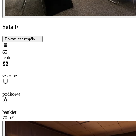
Sala F
Pokaż szczegóły →
65
teatr
—
szkolne
—
podkowa
—
bankiet
70
m²