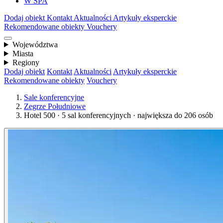
W SPA
Dodaj obiekt
Kontakt
Aktualności
Artykuły eksperckie
Rekomendowane obiekty
Vouchery
Województwa
Miasta
Regiony
Dodaj obiekt
Kontakt
Aktualności
Artykuły eksperckie
Rekomendowane obiekty
Vouchery
Sale konferencyjne
Zegrze Południowe
Hotel 500 · 5 sal konferencyjnych · największa do 206 osób