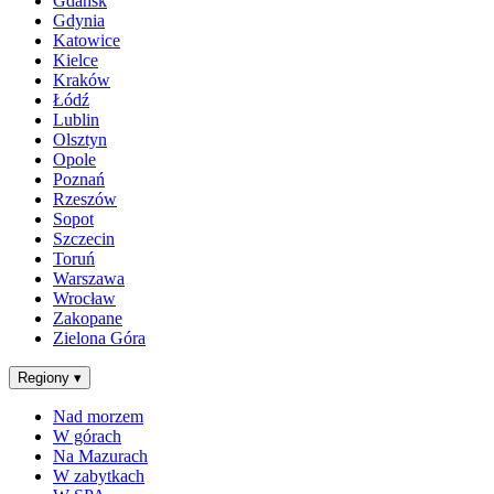
Gdańsk
Gdynia
Katowice
Kielce
Kraków
Łódź
Lublin
Olsztyn
Opole
Poznań
Rzeszów
Sopot
Szczecin
Toruń
Warszawa
Wrocław
Zakopane
Zielona Góra
Regiony
▾
Nad morzem
W górach
Na Mazurach
W zabytkach