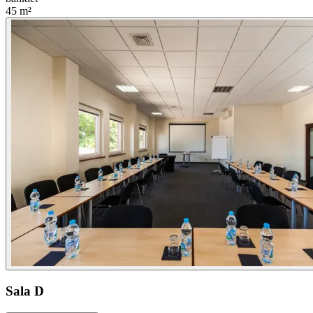
45
m²
Sala D