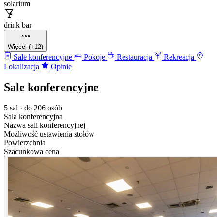
solarium
drink bar
Więcej (+12)
Sale konferencyjne
Pokoje
Restauracja
Rekreacja
Lokalizacja
Opinie
Sale konferencyjne
5 sal · do 206 osób
Sala konferencyjna
Nazwa sali konferencyjnej
Możliwość ustawienia stołów
Powierzchnia
Szacunkowa cena