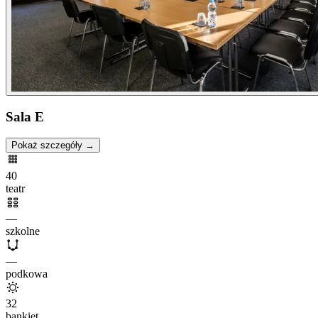
Sala E
Pokaż szczegóły →
40
teatr
—
szkolne
—
podkowa
32
bankiet