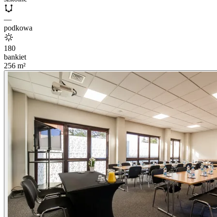
—
podkowa
180
bankiet
256
m²