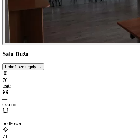
Sala Duża
Pokaż szczegóły →
70
teatr
—
szkolne
—
podkowa
71