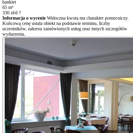
bankiet
65
m²
330
zł/d
?
Informacja o wycenie
Widoczna kwota ma charakter pomocniczy.
Końcową cenę ustala obiekt na podstawie terminu, liczby
uczestników, zakresu zamówionych usług oraz innych szczegółów
wydarzenia.