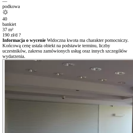
—
podkowa
40
bankiet
37
m²
190
zł/d
?
Informacja o wycenie
Widoczna kwota ma charakter pomocniczy.
Końcową cenę ustala obiekt na podstawie terminu, liczby
uczestników, zakresu zamówionych usług oraz innych szczegółów
wydarzenia.