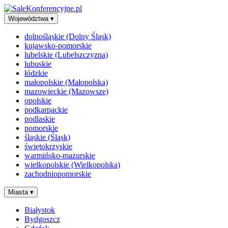
Województwa
▾
dolnośląskie (Dolny Śląsk)
kujawsko-pomorskie
lubelskie (Lubelszczyzna)
lubuskie
łódzkie
małopolskie (Małopolska)
mazowieckie (Mazowsze)
opolskie
podkarpackie
podlaskie
pomorskie
śląskie (Śląsk)
świętokrzyskie
warmińsko-mazurskie
wielkopolskie (Wielkopolska)
zachodniopomorskie
Miasta
▾
Białystok
Bydgoszcz