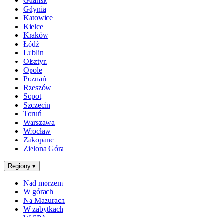
Gdańsk
Gdynia
Katowice
Kielce
Kraków
Łódź
Lublin
Olsztyn
Opole
Poznań
Rzeszów
Sopot
Szczecin
Toruń
Warszawa
Wrocław
Zakopane
Zielona Góra
Regiony
▾
Nad morzem
W górach
Na Mazurach
W zabytkach