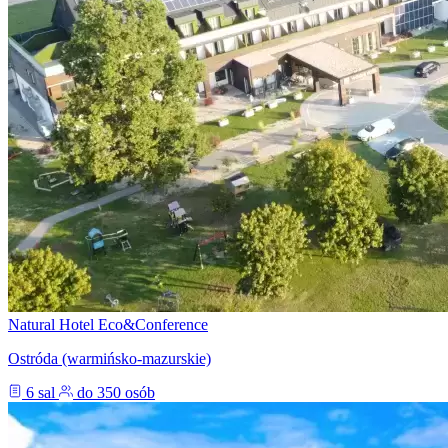
Natural Hotel Eco&Conference
Ostróda (warmińsko-mazurskie)
6 sal
do 350 osób