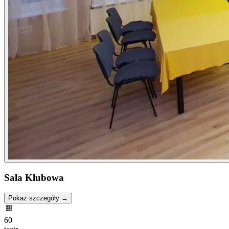
Sala Klubowa
Pokaż szczegóły →
60