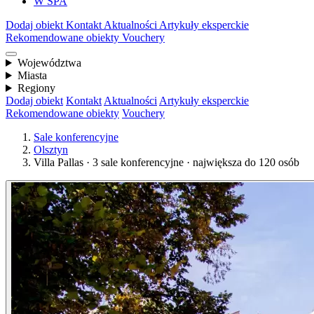
W SPA
Dodaj obiekt
Kontakt
Aktualności
Artykuły eksperckie
Rekomendowane obiekty
Vouchery
Województwa
Miasta
Regiony
Dodaj obiekt
Kontakt
Aktualności
Artykuły eksperckie
Rekomendowane obiekty
Vouchery
Sale konferencyjne
Olsztyn
Villa Pallas · 3 sale konferencyjne · największa do 120 osób