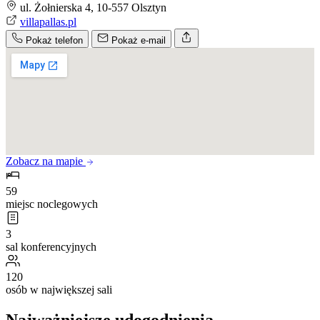
ul. Żołnierska 4, 10-557 Olsztyn
villapallas.pl
Pokaż telefon
Pokaż e-mail
Zobacz na mapie
59
miejsc noclegowych
3
sal konferencyjnych
120
osób w największej sali
Najważniejsze udogodnienia