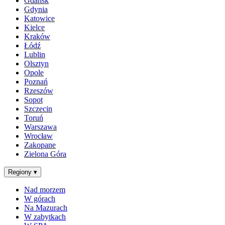
Gdańsk
Gdynia
Katowice
Kielce
Kraków
Łódź
Lublin
Olsztyn
Opole
Poznań
Rzeszów
Sopot
Szczecin
Toruń
Warszawa
Wrocław
Zakopane
Zielona Góra
Regiony
▾
Nad morzem
W górach
Na Mazurach
W zabytkach