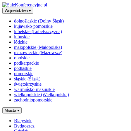
Województwa
▾
dolnośląskie (Dolny Śląsk)
kujawsko-pomorskie
lubelskie (Lubelszczyzna)
lubuskie
łódzkie
małopolskie (Małopolska)
mazowieckie (Mazowsze)
opolskie
podkarpackie
podlaskie
pomorskie
śląskie (Śląsk)
świętokrzyskie
warmińsko-mazurskie
wielkopolskie (Wielkopolska)
zachodniopomorskie
Miasta
▾
Białystok
Bydgoszcz