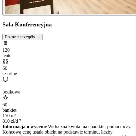
Sala Konferencyjna
Pokaż szczegóły →
120
teatr
60
szkolne
—
podkowa
60
bankiet
150
m²
810
zł/d
?
Informacja o wycenie
Widoczna kwota ma charakter pomocniczy.
Końcową cenę ustala obiekt na podstawie terminu, liczby