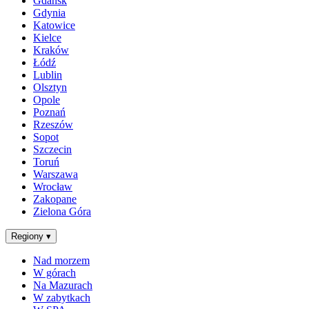
Gdańsk
Gdynia
Katowice
Kielce
Kraków
Łódź
Lublin
Olsztyn
Opole
Poznań
Rzeszów
Sopot
Szczecin
Toruń
Warszawa
Wrocław
Zakopane
Zielona Góra
Regiony
▾
Nad morzem
W górach
Na Mazurach
W zabytkach