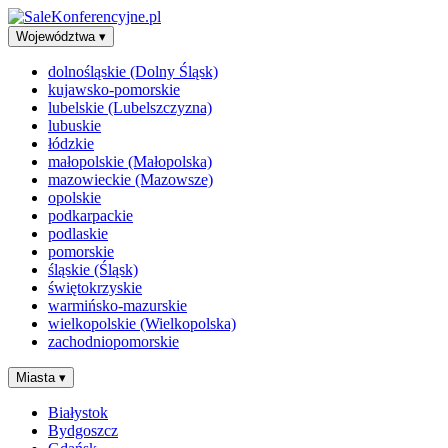
Województwa
▾
dolnośląskie (Dolny Śląsk)
kujawsko-pomorskie
lubelskie (Lubelszczyzna)
lubuskie
łódzkie
małopolskie (Małopolska)
mazowieckie (Mazowsze)
opolskie
podkarpackie
podlaskie
pomorskie
śląskie (Śląsk)
świętokrzyskie
warmińsko-mazurskie
wielkopolskie (Wielkopolska)
zachodniopomorskie
Miasta
▾
Białystok
Bydgoszcz