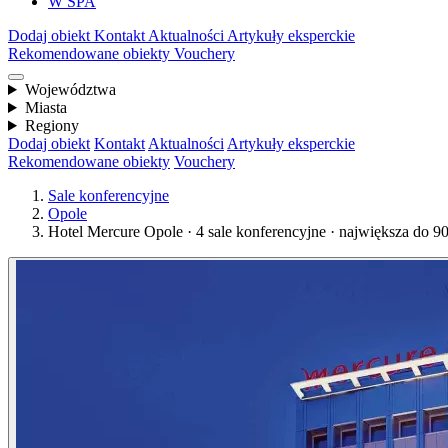
W SPA
Dodaj obiekt
Kontakt
Aktualności
Artykuły eksperckie
Rekomendowane obiekty
Vouchery
Województwa
Miasta
Regiony
Dodaj obiekt
Kontakt
Aktualności
Artykuły eksperckie
Rekomendowane obiekty
Vouchery
Sale konferencyjne
Opole
Hotel Mercure Opole · 4 sale konferencyjne · największa do 9