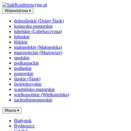
Województwa
▾
dolnośląskie (Dolny Śląsk)
kujawsko-pomorskie
lubelskie (Lubelszczyzna)
lubuskie
łódzkie
małopolskie (Małopolska)
mazowieckie (Mazowsze)
opolskie
podkarpackie
podlaskie
pomorskie
śląskie (Śląsk)
świętokrzyskie
warmińsko-mazurskie
wielkopolskie (Wielkopolska)
zachodniopomorskie
Miasta
▾
Białystok
Bydgoszcz