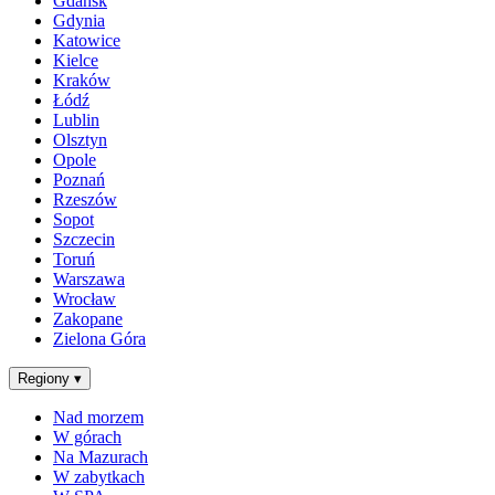
Gdańsk
Gdynia
Katowice
Kielce
Kraków
Łódź
Lublin
Olsztyn
Opole
Poznań
Rzeszów
Sopot
Szczecin
Toruń
Warszawa
Wrocław
Zakopane
Zielona Góra
Regiony
▾
Nad morzem
W górach
Na Mazurach
W zabytkach