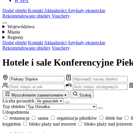
W SPA
Dodaj obiekt
Kontakt
Aktualności
Artykuły eksperckie
Rekomendowane obiekty
Vouchery
Województwa
Miasta
Regiony
Dodaj obiekt
Kontakt
Aktualności
Artykuły eksperckie
Rekomendowane obiekty
Vouchery
Hotele i sale Konferencyjne Piek
Wyszukiwanie zaawansowane
▾
Szukaj
Liczba gwiazdek
Typ obiektu
Udogodnienia
restauracja
sauna
organizacja pikników
drink bar
f
kręgielnia
blisko plaży nad morzem
blisko plaży nad jeziorem