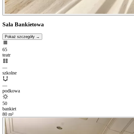
Sala Bankietowa
Pokaż szczegóły →
65
teatr
—
szkolne
—
podkowa
50
bankiet
80
m²