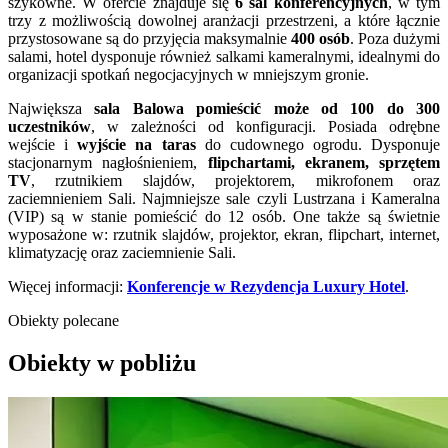
szykowne. W ofercie znajduje się
6 sal konferencyjnych
, w tym
trzy z możliwością dowolnej aranżacji przestrzeni, a które łącznie
przystosowane są do przyjęcia maksymalnie
400 osób
. Poza dużymi
salami, hotel dysponuje również salkami kameralnymi, idealnymi do
organizacji spotkań negocjacyjnych w mniejszym gronie.
Największa
sala Balowa pomieścić może od 100 do 300
uczestników
, w zależności od konfiguracji. Posiada odrębne
wejście i
wyjście na taras
do cudownego ogrodu. Dysponuje
stacjonarnym nagłośnieniem,
flipchartami, ekranem, sprzętem
TV
, rzutnikiem slajdów, projektorem, mikrofonem oraz
zaciemnieniem Sali. Najmniejsze sale czyli Lustrzana i Kameralna
(VIP) są w stanie pomieścić do 12 osób. One także są świetnie
wyposażone w: rzutnik slajdów, projektor, ekran, flipchart, internet,
klimatyzację oraz zaciemnienie Sali.
Więcej informacji:
Konferencje w Rezydencja Luxury Hotel
.
Obiekty polecane
Obiekty w pobliżu