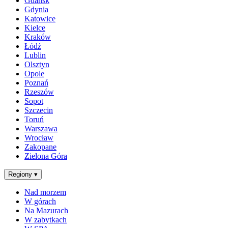
Gdańsk
Gdynia
Katowice
Kielce
Kraków
Łódź
Lublin
Olsztyn
Opole
Poznań
Rzeszów
Sopot
Szczecin
Toruń
Warszawa
Wrocław
Zakopane
Zielona Góra
Regiony
▾
Nad morzem
W górach
Na Mazurach
W zabytkach