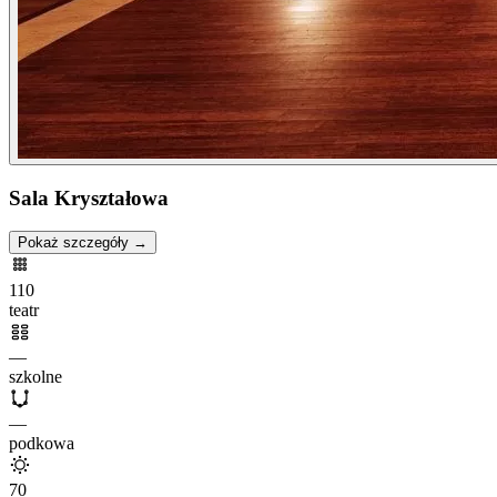
Sala Kryształowa
Pokaż szczegóły →
110
teatr
—
szkolne
—
podkowa
70