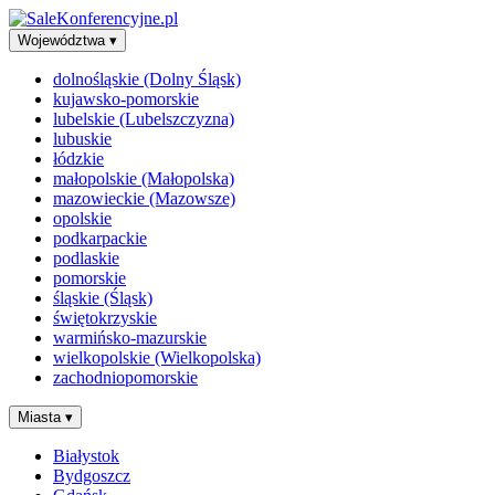
Województwa
▾
dolnośląskie (Dolny Śląsk)
kujawsko-pomorskie
lubelskie (Lubelszczyzna)
lubuskie
łódzkie
małopolskie (Małopolska)
mazowieckie (Mazowsze)
opolskie
podkarpackie
podlaskie
pomorskie
śląskie (Śląsk)
świętokrzyskie
warmińsko-mazurskie
wielkopolskie (Wielkopolska)
zachodniopomorskie
Miasta
▾
Białystok
Bydgoszcz