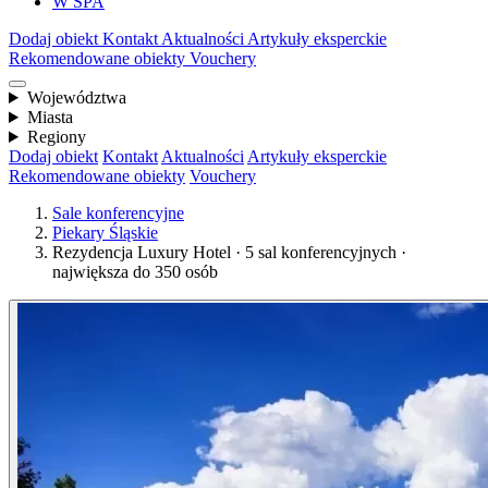
W SPA
Dodaj obiekt
Kontakt
Aktualności
Artykuły eksperckie
Rekomendowane obiekty
Vouchery
Województwa
Miasta
Regiony
Dodaj obiekt
Kontakt
Aktualności
Artykuły eksperckie
Rekomendowane obiekty
Vouchery
Sale konferencyjne
Piekary Śląskie
Rezydencja Luxury Hotel · 5 sal konferencyjnych ·
największa do 350 osób