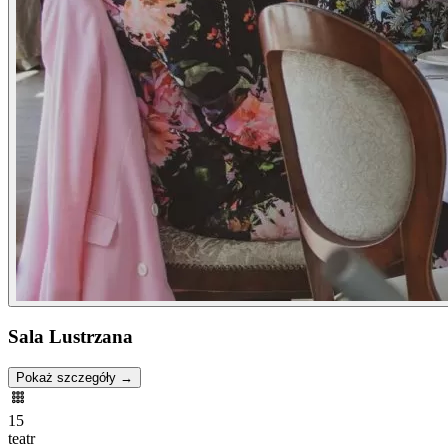
Sala Lustrzana
Pokaż szczegóły →
15
teatr