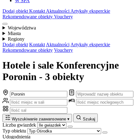
W SPA
Dodaj obiekt
Kontakt
Aktualności
Artykuły eksperckie
Rekomendowane obiekty
Vouchery
Województwa
Miasta
Regiony
Dodaj obiekt
Kontakt
Aktualności
Artykuły eksperckie
Rekomendowane obiekty
Vouchery
Hotele i sale Konferencyjne
Poronin - 3 obiekty
Wyszukiwanie zaawansowane
▾
Szukaj
Liczba gwiazdek
Typ obiektu
Udogodnienia