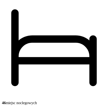
46
miejsc noclegowych