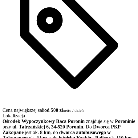
Cena największej sali
od 500 zł
netto / dzień
Lokalizacja
Ośrodek Wypoczynkowy Baca Poronin
znajduje się w
Poroninie
przy
ul. Tatrzańskiej 6, 34-520 Poronin
. Do
Dworca PKP
Zakopane
jest ok.
8 km
, do
dworca autobusowego w
Zakopanem
ok.
8 km
, a do
lotniska Kraków-Balice
ok.
110 km
.