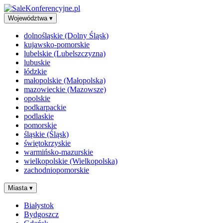
Województwa
▾
dolnośląskie (Dolny Śląsk)
kujawsko-pomorskie
lubelskie (Lubelszczyzna)
lubuskie
łódzkie
małopolskie (Małopolska)
mazowieckie (Mazowsze)
opolskie
podkarpackie
podlaskie
pomorskie
śląskie (Śląsk)
świętokrzyskie
warmińsko-mazurskie
wielkopolskie (Wielkopolska)
zachodniopomorskie
Miasta
▾
Białystok
Bydgoszcz