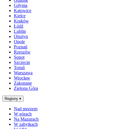
Gdańsk
Gdynia
Katowice
Kielce
Kraków
Łódź
Lublin
Olsztyn
Opole
Poznań
Rzeszów
Sopot
Szczecin
Toruń
Warszawa
Wrocław
Zakopane
Zielona Góra
Regiony
▾
Nad morzem
W górach
Na Mazurach
W zabytkach