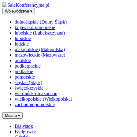
Województwa
▾
dolnośląskie (Dolny Śląsk)
kujawsko-pomorskie
lubelskie (Lubelszczyzna)
lubuskie
łódzkie
małopolskie (Małopolska)
mazowieckie (Mazowsze)
opolskie
podkarpackie
podlaskie
pomorskie
śląskie (Śląsk)
świętokrzyskie
warmińsko-mazurskie
wielkopolskie (Wielkopolska)
zachodniopomorskie
Miasta
▾
Białystok
Bydgoszcz