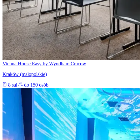
Vienna House Easy by Wyndham Cracow
Kraków (małopolskie)
8 sal
do 150 osób