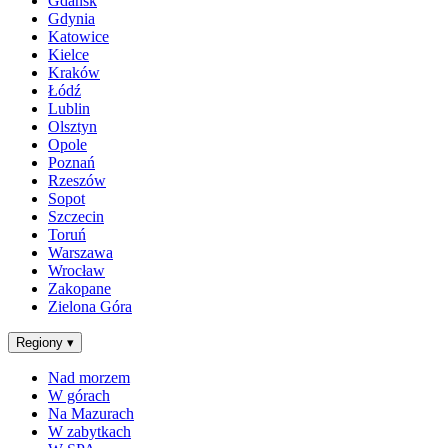
Gdańsk
Gdynia
Katowice
Kielce
Kraków
Łódź
Lublin
Olsztyn
Opole
Poznań
Rzeszów
Sopot
Szczecin
Toruń
Warszawa
Wrocław
Zakopane
Zielona Góra
Regiony
▾
Nad morzem
W górach
Na Mazurach
W zabytkach