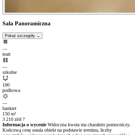
Sala Panoramiczna
Pokaż szczegóły →
—
teatr
—
szkolne
100
podkowa
—
bankiet
150
m²
3 210
zł/d
?
Informacja o wycenie
Widoczna kwota ma charakter pomocniczy.
Końcową cenę ustala obiekt na podstawie terminu, liczby