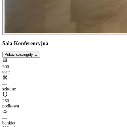
Sala Konferencyjna
Pokaż szczegóły →
300
teatr
—
szkolne
250
podkowa
—
bankiet