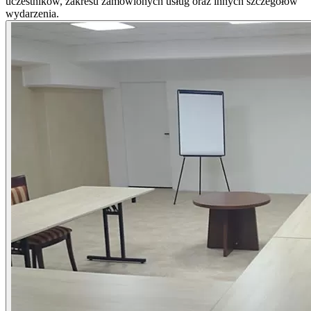
uczestników, zakresu zamówionych usług oraz innych szczegółów
wydarzenia.