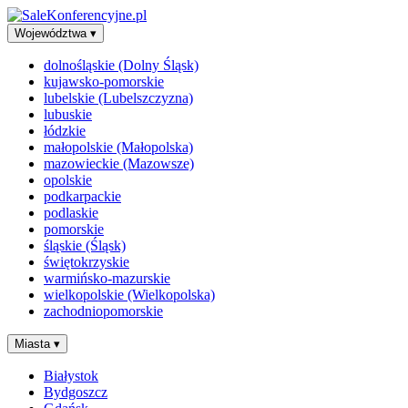
Województwa
▾
dolnośląskie (Dolny Śląsk)
kujawsko-pomorskie
lubelskie (Lubelszczyzna)
lubuskie
łódzkie
małopolskie (Małopolska)
mazowieckie (Mazowsze)
opolskie
podkarpackie
podlaskie
pomorskie
śląskie (Śląsk)
świętokrzyskie
warmińsko-mazurskie
wielkopolskie (Wielkopolska)
zachodniopomorskie
Miasta
▾
Białystok
Bydgoszcz