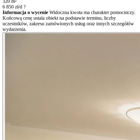
320
m²
6 850
zł/d
?
Informacja o wycenie
Widoczna kwota ma charakter pomocniczy.
Końcową cenę ustala obiekt na podstawie terminu, liczby
uczestników, zakresu zamówionych usług oraz innych szczegółów
wydarzenia.