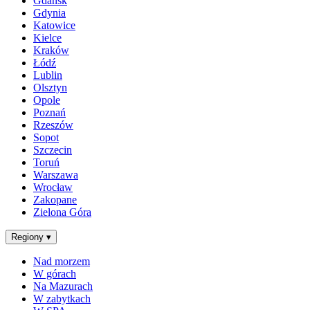
Gdańsk
Gdynia
Katowice
Kielce
Kraków
Łódź
Lublin
Olsztyn
Opole
Poznań
Rzeszów
Sopot
Szczecin
Toruń
Warszawa
Wrocław
Zakopane
Zielona Góra
Regiony
▾
Nad morzem
W górach
Na Mazurach
W zabytkach