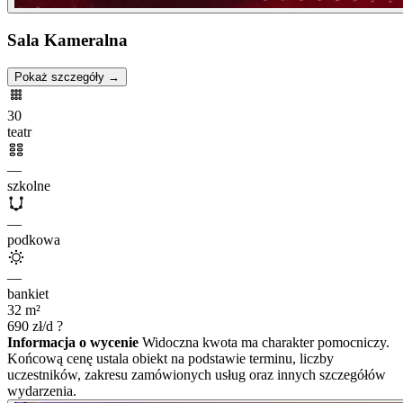
Sala Kameralna
Pokaż szczegóły →
30
teatr
—
szkolne
—
podkowa
—
bankiet
32
m²
690
zł/d
?
Informacja o wycenie
Widoczna kwota ma charakter pomocniczy.
Końcową cenę ustala obiekt na podstawie terminu, liczby
uczestników, zakresu zamówionych usług oraz innych szczegółów
wydarzenia.