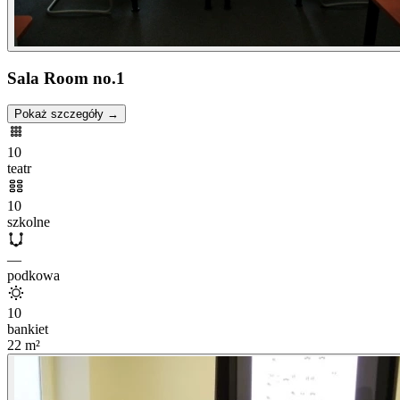
Sala Room no.1
Pokaż szczegóły →
10
teatr
10
szkolne
—
podkowa
10
bankiet
22
m²