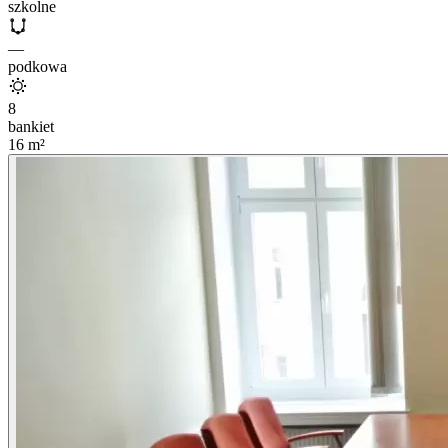
szkolne
—
podkowa
8
bankiet
16
m²