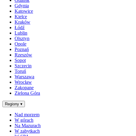
Gdańsk
Gdynia
Katowice
Kielce
Kraków
Łódź
Lublin
Olsztyn
Opole
Poznań
Rzeszów
Sopot
Szczecin
Toruń
Warszawa
Wrocław
Zakopane
Zielona Góra
Regiony
▾
Nad morzem
W górach
Na Mazurach
W zabytkach