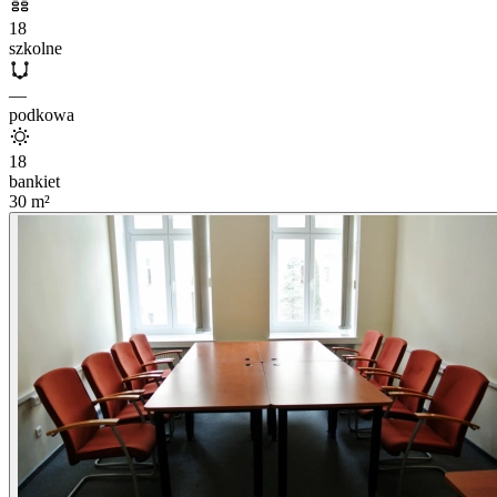
18
szkolne
—
podkowa
18
bankiet
30
m²