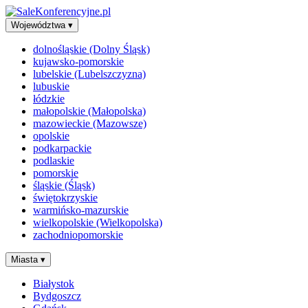
Województwa
▾
dolnośląskie (Dolny Śląsk)
kujawsko-pomorskie
lubelskie (Lubelszczyzna)
lubuskie
łódzkie
małopolskie (Małopolska)
mazowieckie (Mazowsze)
opolskie
podkarpackie
podlaskie
pomorskie
śląskie (Śląsk)
świętokrzyskie
warmińsko-mazurskie
wielkopolskie (Wielkopolska)
zachodniopomorskie
Miasta
▾
Białystok
Bydgoszcz