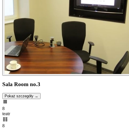
Sala Room no.3
Pokaż szczegóły →
8
teatr
8