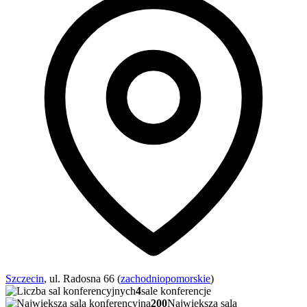
Szczecin
, ul. Radosna 66 (
zachodniopomorskie
)
4
sale konferencje
200
Najwieksza sala