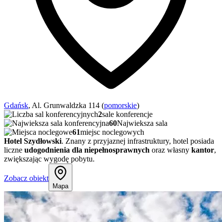
Gdańsk
, Al. Grunwaldzka 114 (
pomorskie
)
2
sale konferencje
60
Najwieksza sala
61
miejsc noclegowych
Hotel Szydłowski
. Znany z przyjaznej infrastruktury, hotel posiada
liczne
udogodnienia dla niepełnosprawnych
oraz własny
kantor
,
zwiększając wygodę pobytu.
Zobacz obiekt
Mapa