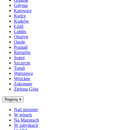
Gdańsk
Gdynia
Katowice
Kielce
Kraków
Łódź
Lublin
Olsztyn
Opole
Poznań
Rzeszów
Sopot
Szczecin
Toruń
Warszawa
Wrocław
Zakopane
Zielona Góra
Regiony
▾
Nad morzem
W górach
Na Mazurach
W zabytkach