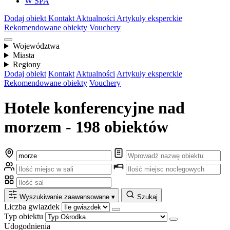
W SPA
Dodaj obiekt
Kontakt
Aktualności
Artykuły eksperckie
Rekomendowane obiekty
Vouchery
Województwa
Miasta
Regiony
Dodaj obiekt
Kontakt
Aktualności
Artykuły eksperckie
Rekomendowane obiekty
Vouchery
Hotele konferencyjne nad
morzem - 198 obiektów
Wyszukiwanie zaawansowane
▾
Szukaj
Liczba gwiazdek
Typ obiektu
Udogodnienia