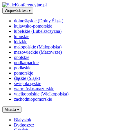
Województwa
▾
dolnośląskie (Dolny Śląsk)
kujawsko-pomorskie
lubelskie (Lubelszczyzna)
lubuskie
łódzkie
małopolskie (Małopolska)
mazowieckie (Mazowsze)
opolskie
podkarpackie
podlaskie
pomorskie
śląskie (Śląsk)
świętokrzyskie
warmińsko-mazurskie
wielkopolskie (Wielkopolska)
zachodniopomorskie
Miasta
▾
Białystok
Bydgoszcz