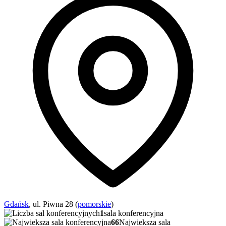
Gdańsk
, ul. Piwna 28 (
pomorskie
)
1
sala konferencyjna
66
Najwieksza sala