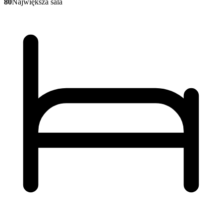
80
Największa sala