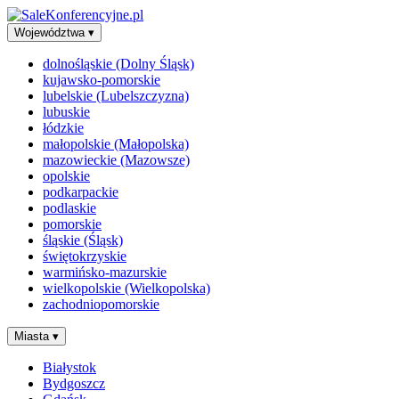
Województwa
▾
dolnośląskie (Dolny Śląsk)
kujawsko-pomorskie
lubelskie (Lubelszczyzna)
lubuskie
łódzkie
małopolskie (Małopolska)
mazowieckie (Mazowsze)
opolskie
podkarpackie
podlaskie
pomorskie
śląskie (Śląsk)
świętokrzyskie
warmińsko-mazurskie
wielkopolskie (Wielkopolska)
zachodniopomorskie
Miasta
▾
Białystok
Bydgoszcz