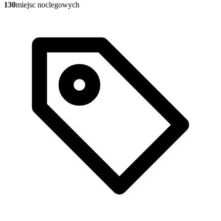
130
miejsc noclegowych