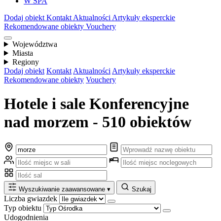
W SPA
Dodaj obiekt
Kontakt
Aktualności
Artykuły eksperckie
Rekomendowane obiekty
Vouchery
Województwa
Miasta
Regiony
Dodaj obiekt
Kontakt
Aktualności
Artykuły eksperckie
Rekomendowane obiekty
Vouchery
Hotele i sale Konferencyjne
nad morzem - 510 obiektów
Wyszukiwanie zaawansowane
▾
Szukaj
Liczba gwiazdek
Typ obiektu
Udogodnienia