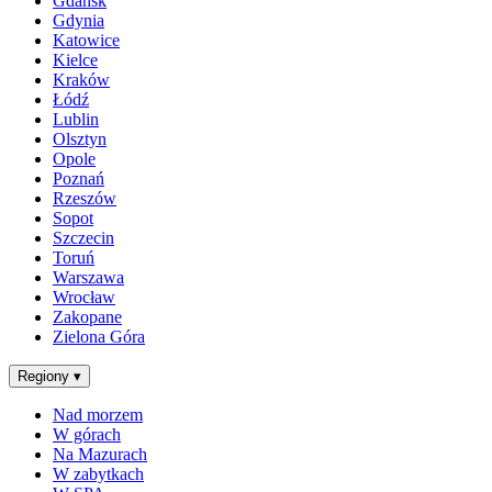
Gdańsk
Gdynia
Katowice
Kielce
Kraków
Łódź
Lublin
Olsztyn
Opole
Poznań
Rzeszów
Sopot
Szczecin
Toruń
Warszawa
Wrocław
Zakopane
Zielona Góra
Regiony
▾
Nad morzem
W górach
Na Mazurach
W zabytkach