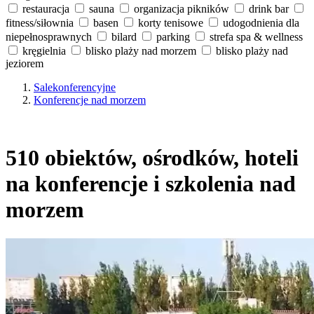
restauracja
sauna
organizacja pikników
drink bar
fitness/siłownia
basen
korty tenisowe
udogodnienia dla
niepełnosprawnych
bilard
parking
strefa spa & wellness
kręgielnia
blisko plaży nad morzem
blisko plaży nad
jeziorem
Salekonferencyjne
Konferencje nad morzem
510 obiektów, ośrodków, hoteli
na konferencje i szkolenia nad
morzem