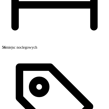
56
miejsc noclegowych