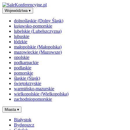
Województwa
▾
dolnośląskie (Dolny Śląsk)
kujawsko-pomorskie
lubelskie (Lubelszczyzna)
lubuskie
łódzkie
małopolskie (Małopolska)
mazowieckie (Mazowsze)
opolskie
podkarpackie
podlaskie
pomorskie
śląskie (Śląsk)
świętokrzyskie
warmińsko-mazurskie
wielkopolskie (Wielkopolska)
zachodniopomorskie
Miasta
▾
Białystok
Bydgoszcz