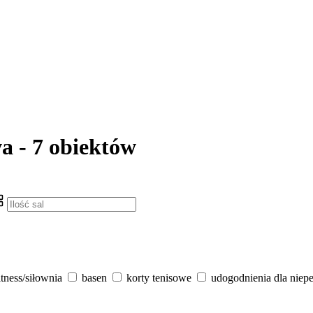
wa - 7 obiektów
itness/siłownia
basen
korty tenisowe
udogodnienia dla niep