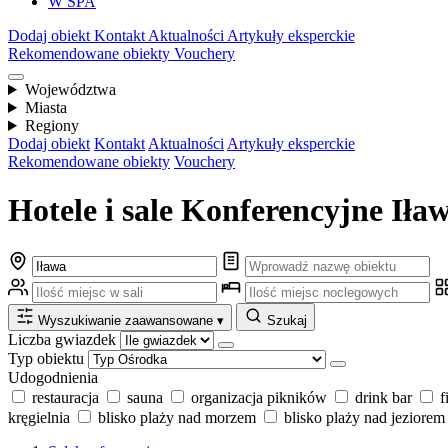
W SPA
Dodaj obiekt
Kontakt
Aktualności
Artykuły eksperckie
Rekomendowane obiekty
Vouchery
Województwa
Miasta
Regiony
Dodaj obiekt
Kontakt
Aktualności
Artykuły eksperckie
Rekomendowane obiekty
Vouchery
Hotele i sale Konferencyjne Iła
Wyszukiwanie zaawansowane
▾
Szukaj
Liczba gwiazdek
Typ obiektu
Udogodnienia
restauracja
sauna
organizacja pikników
drink bar
f
kręgielnia
blisko plaży nad morzem
blisko plaży nad jeziorem