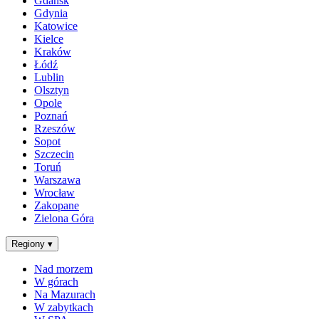
Gdańsk
Gdynia
Katowice
Kielce
Kraków
Łódź
Lublin
Olsztyn
Opole
Poznań
Rzeszów
Sopot
Szczecin
Toruń
Warszawa
Wrocław
Zakopane
Zielona Góra
Regiony
▾
Nad morzem
W górach
Na Mazurach
W zabytkach