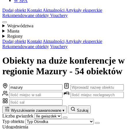
W SPA
Dodaj obiekt
Kontakt
Aktualności
Artykuły eksperckie
Rekomendowane obiekty
Vouchery
Województwa
Miasta
Regiony
Dodaj obiekt
Kontakt
Aktualności
Artykuły eksperckie
Rekomendowane obiekty
Vouchery
Obiekty na duże konferencje w
regionie Mazury - 54 obiektów
Wyszukiwanie zaawansowane
▾
Szukaj
Liczba gwiazdek
Typ obiektu
Udogodnienia