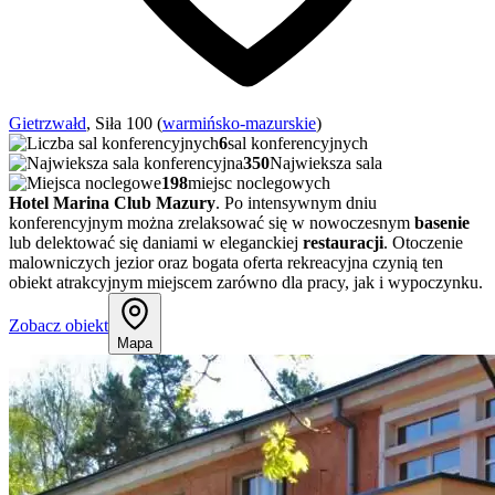
Gietrzwałd
, Siła 100 (
warmińsko-mazurskie
)
6
sal konferencyjnych
350
Najwieksza sala
198
miejsc noclegowych
Hotel Marina Club Mazury
. Po intensywnym dniu
konferencyjnym można zrelaksować się w nowoczesnym
basenie
lub delektować się daniami w eleganckiej
restauracji
. Otoczenie
malowniczych jezior oraz bogata oferta rekreacyjna czynią ten
obiekt atrakcyjnym miejscem zarówno dla pracy, jak i wypoczynku.
Zobacz obiekt
Mapa