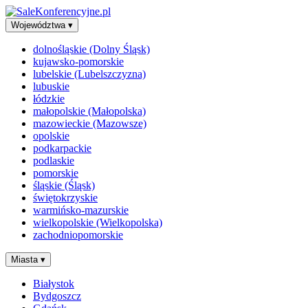
Województwa
▾
dolnośląskie (Dolny Śląsk)
kujawsko-pomorskie
lubelskie (Lubelszczyzna)
lubuskie
łódzkie
małopolskie (Małopolska)
mazowieckie (Mazowsze)
opolskie
podkarpackie
podlaskie
pomorskie
śląskie (Śląsk)
świętokrzyskie
warmińsko-mazurskie
wielkopolskie (Wielkopolska)
zachodniopomorskie
Miasta
▾
Białystok
Bydgoszcz