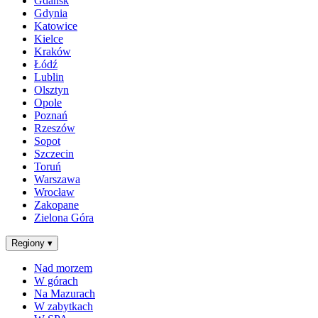
Gdańsk
Gdynia
Katowice
Kielce
Kraków
Łódź
Lublin
Olsztyn
Opole
Poznań
Rzeszów
Sopot
Szczecin
Toruń
Warszawa
Wrocław
Zakopane
Zielona Góra
Regiony
▾
Nad morzem
W górach
Na Mazurach
W zabytkach