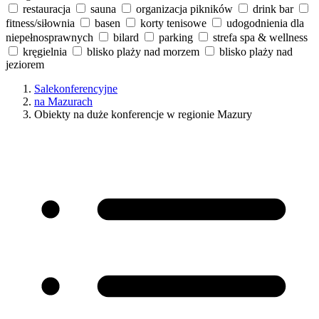
restauracja
sauna
organizacja pikników
drink bar
fitness/siłownia
basen
korty tenisowe
udogodnienia dla
niepełnosprawnych
bilard
parking
strefa spa & wellness
kręgielnia
blisko plaży nad morzem
blisko plaży nad
jeziorem
Salekonferencyjne
na Mazurach
Obiekty na duże konferencje w regionie Mazury