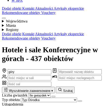
W SPA
Dodaj obiekt
Kontakt
Aktualności
Artykuły eksperckie
Rekomendowane obiekty
Vouchery
Województwa
Miasta
Regiony
Dodaj obiekt
Kontakt
Aktualności
Artykuły eksperckie
Rekomendowane obiekty
Vouchery
Hotele i sale Konferencyjne w
górach - 437 obiektów
Wyszukiwanie zaawansowane
▾
Szukaj
Liczba gwiazdek
Typ obiektu
Udogodnienia