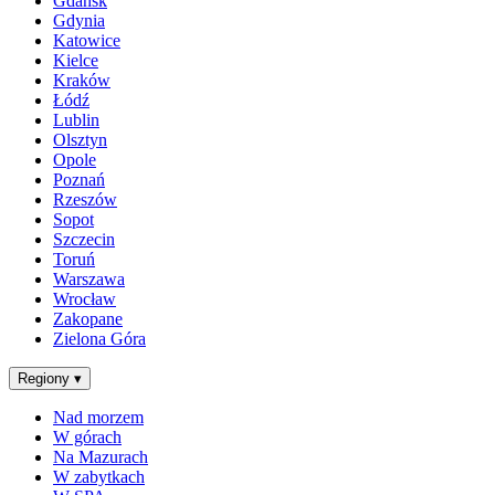
Gdańsk
Gdynia
Katowice
Kielce
Kraków
Łódź
Lublin
Olsztyn
Opole
Poznań
Rzeszów
Sopot
Szczecin
Toruń
Warszawa
Wrocław
Zakopane
Zielona Góra
Regiony
▾
Nad morzem
W górach
Na Mazurach
W zabytkach