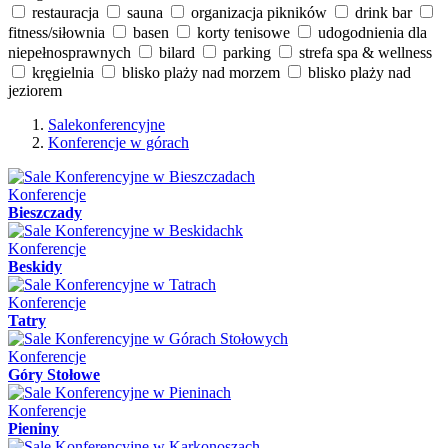
restauracja
sauna
organizacja pikników
drink bar
fitness/siłownia
basen
korty tenisowe
udogodnienia dla
niepełnosprawnych
bilard
parking
strefa spa & wellness
kręgielnia
blisko plaży nad morzem
blisko plaży nad
jeziorem
Salekonferencyjne
Konferencje w górach
Konferencje
Bieszczady
Konferencje
Beskidy
Konferencje
Tatry
Konferencje
Góry Stołowe
Konferencje
Pieniny