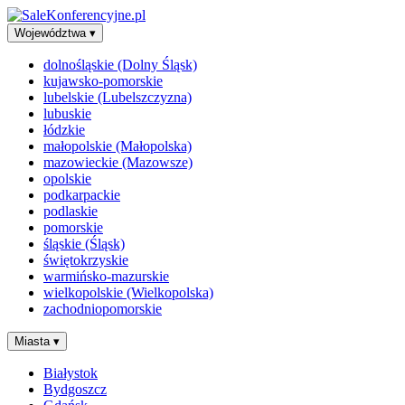
Województwa
▾
dolnośląskie (Dolny Śląsk)
kujawsko-pomorskie
lubelskie (Lubelszczyzna)
lubuskie
łódzkie
małopolskie (Małopolska)
mazowieckie (Mazowsze)
opolskie
podkarpackie
podlaskie
pomorskie
śląskie (Śląsk)
świętokrzyskie
warmińsko-mazurskie
wielkopolskie (Wielkopolska)
zachodniopomorskie
Miasta
▾
Białystok
Bydgoszcz