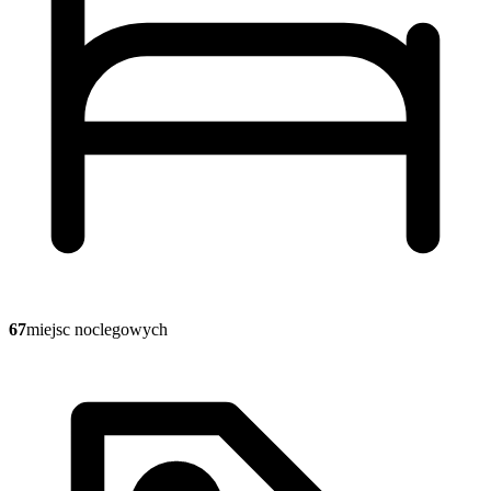
67
miejsc noclegowych