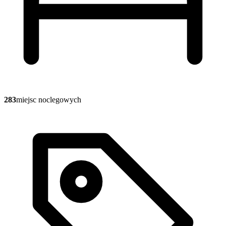
283
miejsc noclegowych