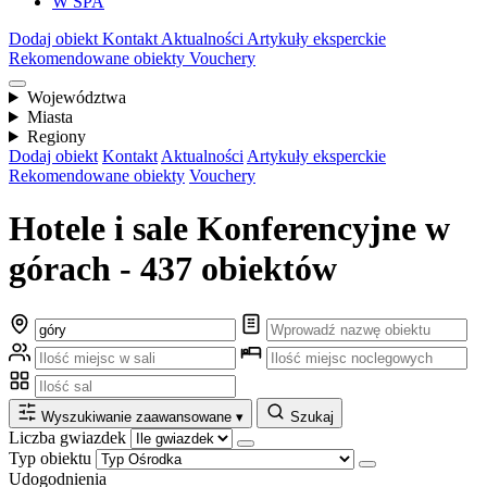
W SPA
Dodaj obiekt
Kontakt
Aktualności
Artykuły eksperckie
Rekomendowane obiekty
Vouchery
Województwa
Miasta
Regiony
Dodaj obiekt
Kontakt
Aktualności
Artykuły eksperckie
Rekomendowane obiekty
Vouchery
Hotele i sale Konferencyjne w
górach - 437 obiektów
Wyszukiwanie zaawansowane
▾
Szukaj
Liczba gwiazdek
Typ obiektu
Udogodnienia