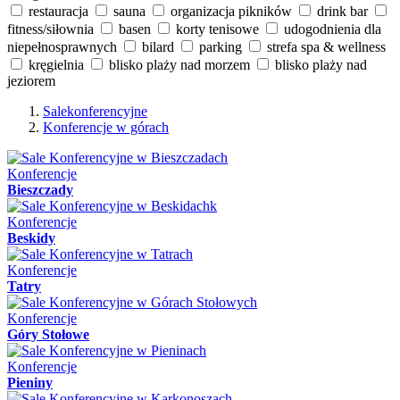
restauracja
sauna
organizacja pikników
drink bar
fitness/siłownia
basen
korty tenisowe
udogodnienia dla
niepełnosprawnych
bilard
parking
strefa spa & wellness
kręgielnia
blisko plaży nad morzem
blisko plaży nad
jeziorem
Salekonferencyjne
Konferencje w górach
Konferencje
Bieszczady
Konferencje
Beskidy
Konferencje
Tatry
Konferencje
Góry Stołowe
Konferencje
Pieniny