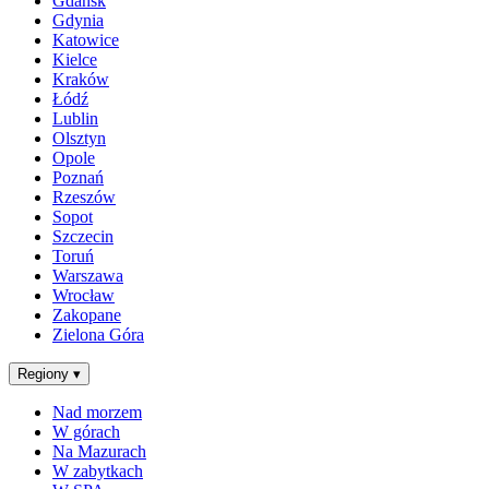
Gdańsk
Gdynia
Katowice
Kielce
Kraków
Łódź
Lublin
Olsztyn
Opole
Poznań
Rzeszów
Sopot
Szczecin
Toruń
Warszawa
Wrocław
Zakopane
Zielona Góra
Regiony
▾
Nad morzem
W górach
Na Mazurach
W zabytkach