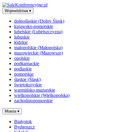
Województwa
▾
dolnośląskie (Dolny Śląsk)
kujawsko-pomorskie
lubelskie (Lubelszczyzna)
lubuskie
łódzkie
małopolskie (Małopolska)
mazowieckie (Mazowsze)
opolskie
podkarpackie
podlaskie
pomorskie
śląskie (Śląsk)
świętokrzyskie
warmińsko-mazurskie
wielkopolskie (Wielkopolska)
zachodniopomorskie
Miasta
▾
Białystok
Bydgoszcz