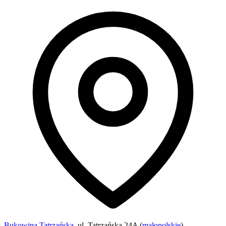
Bukowina Tatrzańska
, ul. Tatrzańska 24A (
małopolskie
)