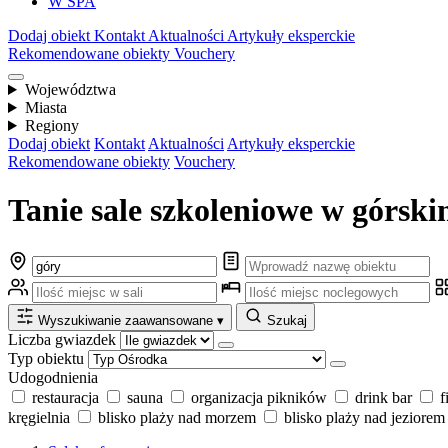
W SPA
Dodaj obiekt
Kontakt
Aktualności
Artykuły eksperckie
Rekomendowane obiekty
Vouchery
Województwa
Miasta
Regiony
Dodaj obiekt
Kontakt
Aktualności
Artykuły eksperckie
Rekomendowane obiekty
Vouchery
Tanie sale szkoleniowe w górski
Wyszukiwanie zaawansowane
▾
Szukaj
Liczba gwiazdek
Typ obiektu
Udogodnienia
restauracja
sauna
organizacja pikników
drink bar
f
kręgielnia
blisko plaży nad morzem
blisko plaży nad jeziorem