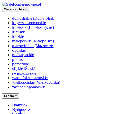
Województwa
▾
dolnośląskie (Dolny Śląsk)
kujawsko-pomorskie
lubelskie (Lubelszczyzna)
lubuskie
łódzkie
małopolskie (Małopolska)
mazowieckie (Mazowsze)
opolskie
podkarpackie
podlaskie
pomorskie
śląskie (Śląsk)
świętokrzyskie
warmińsko-mazurskie
wielkopolskie (Wielkopolska)
zachodniopomorskie
Miasta
▾
Białystok
Bydgoszcz