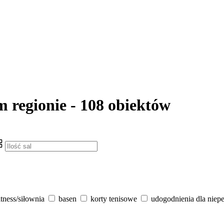
m regionie - 108 obiektów
itness/siłownia
basen
korty tenisowe
udogodnienia dla niep