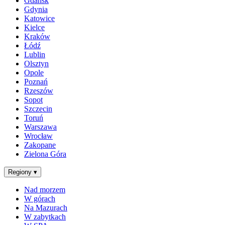
Gdańsk
Gdynia
Katowice
Kielce
Kraków
Łódź
Lublin
Olsztyn
Opole
Poznań
Rzeszów
Sopot
Szczecin
Toruń
Warszawa
Wrocław
Zakopane
Zielona Góra
Regiony
▾
Nad morzem
W górach
Na Mazurach
W zabytkach