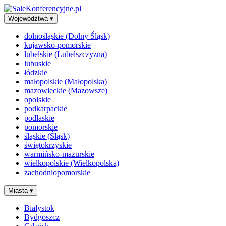
Województwa
▾
dolnośląskie (Dolny Śląsk)
kujawsko-pomorskie
lubelskie (Lubelszczyzna)
lubuskie
łódzkie
małopolskie (Małopolska)
mazowieckie (Mazowsze)
opolskie
podkarpackie
podlaskie
pomorskie
śląskie (Śląsk)
świętokrzyskie
warmińsko-mazurskie
wielkopolskie (Wielkopolska)
zachodniopomorskie
Miasta
▾
Białystok
Bydgoszcz