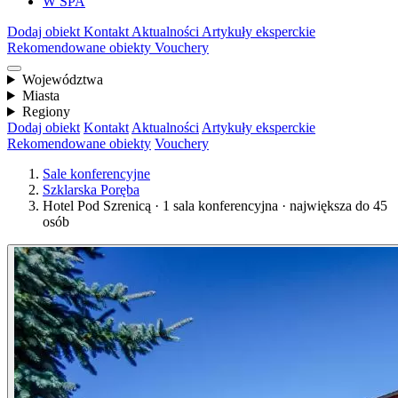
W SPA
Dodaj obiekt
Kontakt
Aktualności
Artykuły eksperckie
Rekomendowane obiekty
Vouchery
Województwa
Miasta
Regiony
Dodaj obiekt
Kontakt
Aktualności
Artykuły eksperckie
Rekomendowane obiekty
Vouchery
Sale konferencyjne
Szklarska Poręba
Hotel Pod Szrenicą · 1 sala konferencyjna · największa do 45
osób