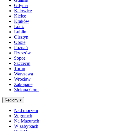
Gdańsk
Gdynia
Katowice
Kielce
Kraków
Łódź
Lublin
Olsztyn
Opole
Poznań
Rzeszów
Sopot
Szczecin
Toruń
Warszawa
Wrocław
Zakopane
Zielona Góra
Regiony
▾
Nad morzem
W górach
Na Mazurach
W zabytkach