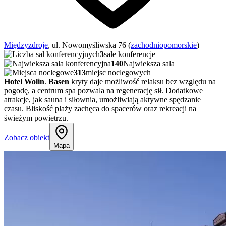
Międzyzdroje
, ul. Nowomyśliwska 76 (
zachodniopomorskie
)
3
sale konferencje
140
Najwieksza sala
313
miejsc noclegowych
Hotel Wolin
.
Basen
kryty daje możliwość relaksu bez względu na
pogodę, a centrum spa pozwala na regenerację sił. Dodatkowe
atrakcje, jak sauna i siłownia, umożliwiają aktywne spędzanie
czasu. Bliskość plaży zachęca do spacerów oraz rekreacji na
świeżym powietrzu.
Zobacz obiekt
Mapa