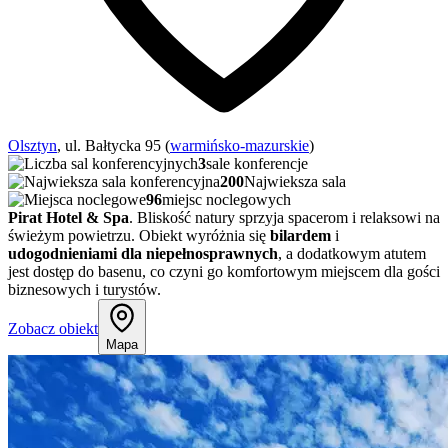
Olsztyn
, ul. Bałtycka 95 (
warmińsko-mazurskie
)
3
sale konferencje
200
Najwieksza sala
96
miejsc noclegowych
Pirat Hotel & Spa
. Bliskość natury sprzyja spacerom i relaksowi na
świeżym powietrzu. Obiekt wyróżnia się
bilardem
i
udogodnieniami dla niepełnosprawnych
, a dodatkowym atutem
jest dostęp do basenu, co czyni go komfortowym miejscem dla gości
biznesowych i turystów.
Zobacz obiekt
Mapa