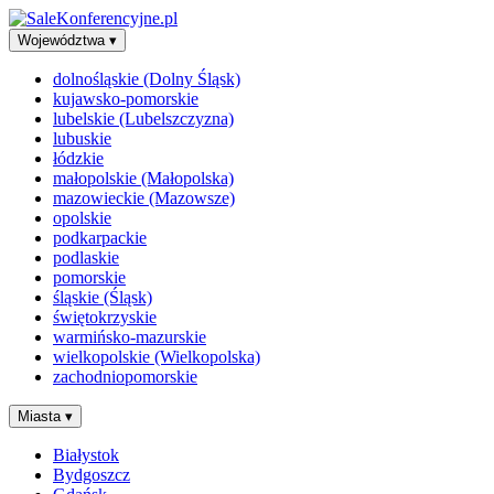
Województwa
▾
dolnośląskie (Dolny Śląsk)
kujawsko-pomorskie
lubelskie (Lubelszczyzna)
lubuskie
łódzkie
małopolskie (Małopolska)
mazowieckie (Mazowsze)
opolskie
podkarpackie
podlaskie
pomorskie
śląskie (Śląsk)
świętokrzyskie
warmińsko-mazurskie
wielkopolskie (Wielkopolska)
zachodniopomorskie
Miasta
▾
Białystok
Bydgoszcz