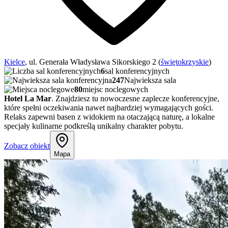
Kielce
, ul. Generała Władysława Sikorskiego 2 (
świętokrzyskie
)
6
sal konferencyjnych
247
Najwieksza sala
80
miejsc noclegowych
Hotel La Mar
. Znajdziesz tu nowoczesne zaplecze konferencyjne,
które spełni oczekiwania nawet najbardziej wymagających gości.
Relaks zapewni basen z widokiem na otaczającą naturę, a lokalne
specjały kulinarne podkreślą unikalny charakter pobytu.
Zobacz obiekt
Mapa