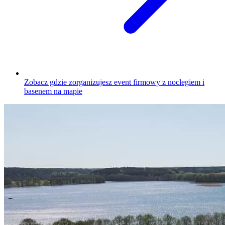
Zobacz gdzie zorganizujesz event firmowy z noclegiem i
basenem na mapie