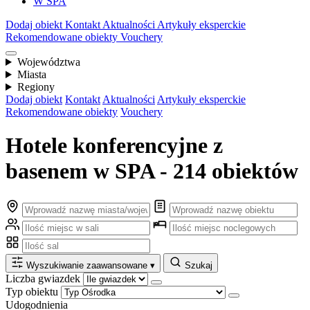
W SPA
Dodaj obiekt
Kontakt
Aktualności
Artykuły eksperckie
Rekomendowane obiekty
Vouchery
Województwa
Miasta
Regiony
Dodaj obiekt
Kontakt
Aktualności
Artykuły eksperckie
Rekomendowane obiekty
Vouchery
Hotele konferencyjne z
basenem w SPA - 214 obiektów
Wyszukiwanie zaawansowane
▾
Szukaj
Liczba gwiazdek
Typ obiektu
Udogodnienia