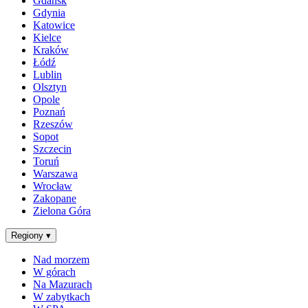
Gdańsk
Gdynia
Katowice
Kielce
Kraków
Łódź
Lublin
Olsztyn
Opole
Poznań
Rzeszów
Sopot
Szczecin
Toruń
Warszawa
Wrocław
Zakopane
Zielona Góra
Regiony
▾
Nad morzem
W górach
Na Mazurach
W zabytkach