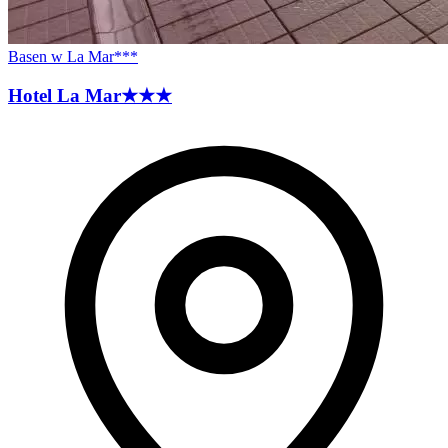
Basen w La Mar***
Hotel La
Mar
★★★