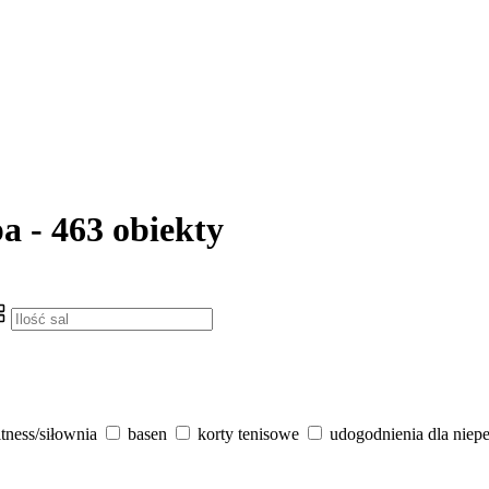
a - 463 obiekty
itness/siłownia
basen
korty tenisowe
udogodnienia dla niep