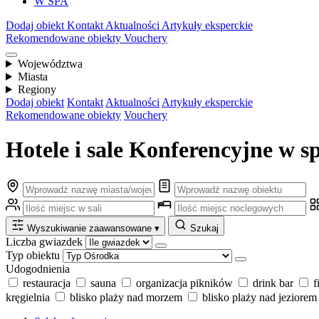
W SPA
Dodaj obiekt
Kontakt
Aktualności
Artykuły eksperckie
Rekomendowane obiekty
Vouchery
Województwa
Miasta
Regiony
Dodaj obiekt
Kontakt
Aktualności
Artykuły eksperckie
Rekomendowane obiekty
Vouchery
Hotele i sale Konferencyjne w sp
Wyszukiwanie zaawansowane
▾
Szukaj
Liczba gwiazdek
Typ obiektu
Udogodnienia
restauracja
sauna
organizacja pikników
drink bar
f
kręgielnia
blisko plaży nad morzem
blisko plaży nad jeziorem