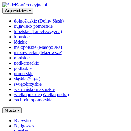
Województwa
▾
dolnośląskie (Dolny Śląsk)
kujawsko-pomorskie
lubelskie (Lubelszczyzna)
lubuskie
łódzkie
małopolskie (Małopolska)
mazowieckie (Mazowsze)
opolskie
podkarpackie
podlaskie
pomorskie
śląskie (Śląsk)
świętokrzyskie
warmińsko-mazurskie
wielkopolskie (Wielkopolska)
zachodniopomorskie
Miasta
▾
Białystok
Bydgoszcz