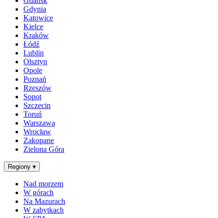
Gdańsk
Gdynia
Katowice
Kielce
Kraków
Łódź
Lublin
Olsztyn
Opole
Poznań
Rzeszów
Sopot
Szczecin
Toruń
Warszawa
Wrocław
Zakopane
Zielona Góra
Regiony
▾
Nad morzem
W górach
Na Mazurach
W zabytkach