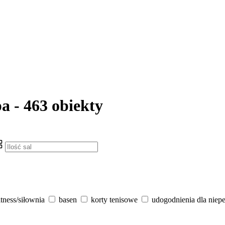
a - 463 obiekty
itness/siłownia
basen
korty tenisowe
udogodnienia dla niep