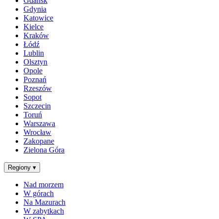
Gdańsk
Gdynia
Katowice
Kielce
Kraków
Łódź
Lublin
Olsztyn
Opole
Poznań
Rzeszów
Sopot
Szczecin
Toruń
Warszawa
Wrocław
Zakopane
Zielona Góra
Regiony
▾
Nad morzem
W górach
Na Mazurach
W zabytkach