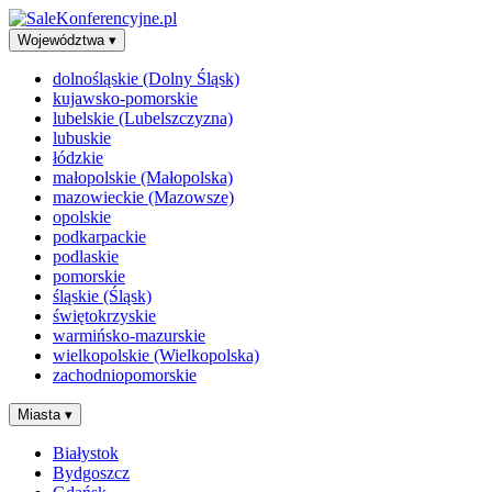
Województwa
▾
dolnośląskie (Dolny Śląsk)
kujawsko-pomorskie
lubelskie (Lubelszczyzna)
lubuskie
łódzkie
małopolskie (Małopolska)
mazowieckie (Mazowsze)
opolskie
podkarpackie
podlaskie
pomorskie
śląskie (Śląsk)
świętokrzyskie
warmińsko-mazurskie
wielkopolskie (Wielkopolska)
zachodniopomorskie
Miasta
▾
Białystok
Bydgoszcz