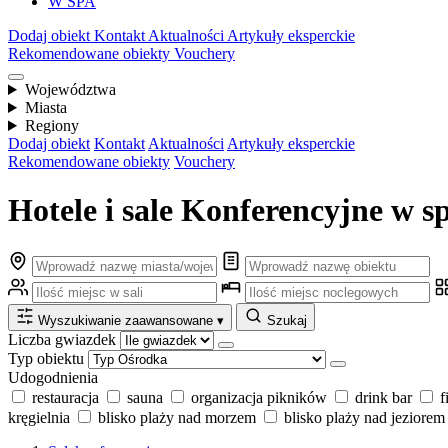
W SPA
Dodaj obiekt
Kontakt
Aktualności
Artykuły eksperckie
Rekomendowane obiekty
Vouchery
Województwa
Miasta
Regiony
Dodaj obiekt
Kontakt
Aktualności
Artykuły eksperckie
Rekomendowane obiekty
Vouchery
Hotele i sale Konferencyjne w sp
Wyszukiwanie zaawansowane
▾
Szukaj
Liczba gwiazdek
Typ obiektu
Udogodnienia
restauracja
sauna
organizacja pikników
drink bar
f
kręgielnia
blisko plaży nad morzem
blisko plaży nad jeziorem