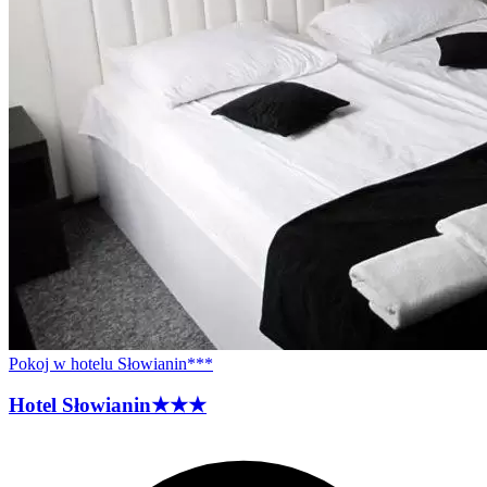
Pokoj w hotelu Słowianin***
Hotel
Słowianin
★★★