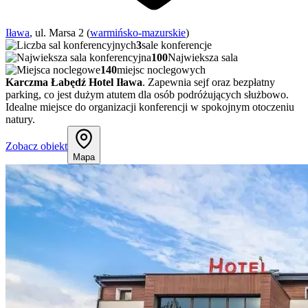
Iława
, ul. Marsa 2 (
warmińsko-mazurskie
)
3
sale konferencje
100
Najwieksza sala
140
miejsc noclegowych
Karczma Łabędź Hotel Iława
. Zapewnia sejf oraz bezpłatny
parking, co jest dużym atutem dla osób podróżujących służbowo.
Idealne miejsce do organizacji konferencji w spokojnym otoczeniu
natury.
Zobacz obiekt
Mapa