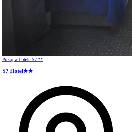
Pokoj w hotelu S7 **
S7
Hotel
★★