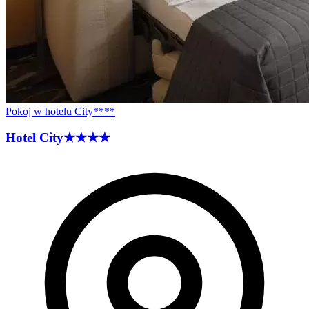
Pokoj w hotelu City****
Hotel
City
★★★★