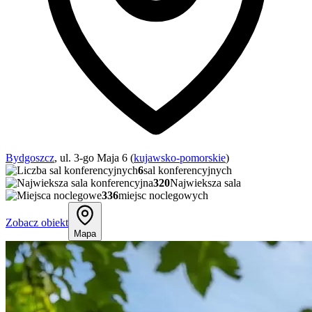
Bydgoszcz
, ul. 3-go Maja 6 (
kujawsko-pomorskie
)
6
sal konferencyjnych
320
Najwieksza sala
336
miejsc noclegowych
Zobacz obiekt
Mapa