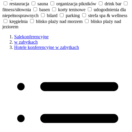
restauracja
sauna
organizacja pikników
drink bar
fitness/siłownia
basen
korty tenisowe
udogodnienia dla
niepełnosprawnych
bilard
parking
strefa spa & wellness
kręgielnia
blisko plaży nad morzem
blisko plaży nad
jeziorem
Salekonferencyjne
w zabytkach
Hotele konferencyjne w zabytkach