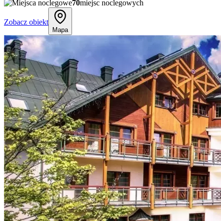
70
miejsc noclegowych
Zobacz obiekt
Mapa