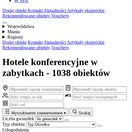
W SPA
Dodaj obiekt
Kontakt
Aktualności
Artykuły eksperckie
Rekomendowane obiekty
Vouchery
Województwa
Miasta
Regiony
Dodaj obiekt
Kontakt
Aktualności
Artykuły eksperckie
Rekomendowane obiekty
Vouchery
Hotele konferencyjne w
zabytkach - 1038 obiektów
Wyszukiwanie zaawansowane
▾
Szukaj
Liczba gwiazdek
Typ obiektu
Udogodnienia