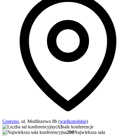
Gniezno
, ul. Modliszewo 8b (
wielkopolskie
)
3
sale konferencje
200
Najwieksza sala