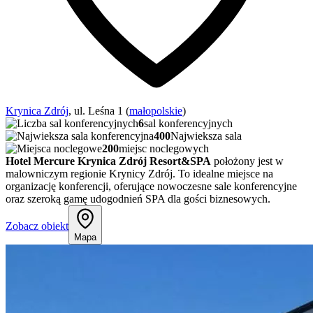
Krynica Zdrój
, ul. Leśna 1 (
małopolskie
)
6
sal konferencyjnych
400
Najwieksza sala
200
miejsc noclegowych
Hotel Mercure Krynica Zdrój Resort&SPA
położony jest w
malowniczym regionie Krynicy Zdrój. To idealne miejsce na
organizację konferencji, oferujące nowoczesne sale konferencyjne
oraz szeroką gamę udogodnień SPA dla gości biznesowych.
Zobacz obiekt
Mapa