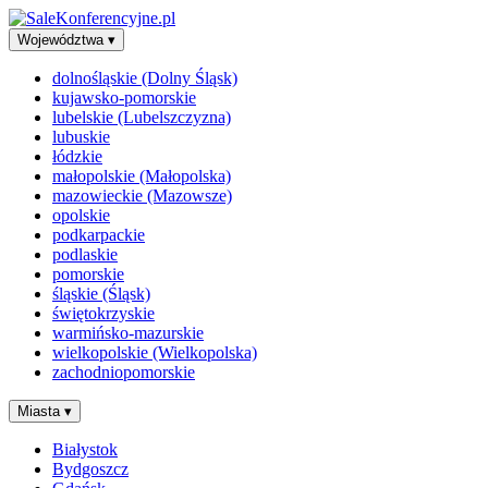
Województwa
▾
dolnośląskie (Dolny Śląsk)
kujawsko-pomorskie
lubelskie (Lubelszczyzna)
lubuskie
łódzkie
małopolskie (Małopolska)
mazowieckie (Mazowsze)
opolskie
podkarpackie
podlaskie
pomorskie
śląskie (Śląsk)
świętokrzyskie
warmińsko-mazurskie
wielkopolskie (Wielkopolska)
zachodniopomorskie
Miasta
▾
Białystok
Bydgoszcz