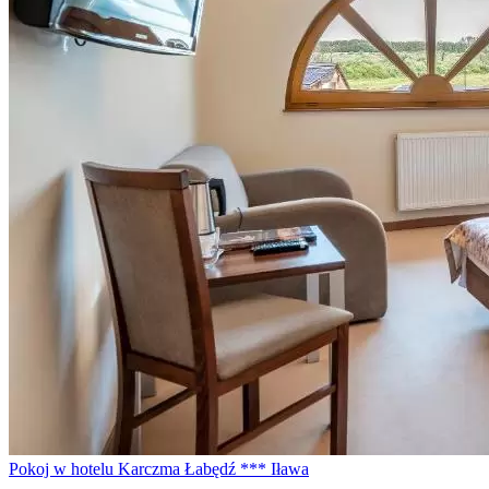
Pokoj w hotelu Karczma Łabędź *** Iława