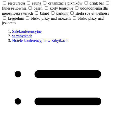
restauracja
sauna
organizacja pikników
drink bar
fitness/siłownia
basen
korty tenisowe
udogodnienia dla
niepełnosprawnych
bilard
parking
strefa spa & wellness
kręgielnia
blisko plaży nad morzem
blisko plaży nad
jeziorem
Salekonferencyjne
w zabytkach
Hotele konferencyjne w zabytkach