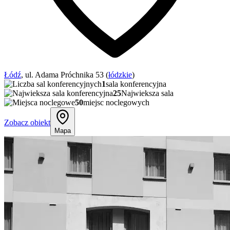
Łódź
, ul. Adama Próchnika 53 (
łódzkie
)
1
sala konferencyjna
25
Najwieksza sala
50
miejsc noclegowych
Zobacz obiekt
Mapa