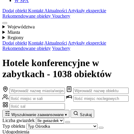
W SPA
Dodaj obiekt
Kontakt
Aktualności
Artykuły eksperckie
Rekomendowane obiekty
Vouchery
Województwa
Miasta
Regiony
Dodaj obiekt
Kontakt
Aktualności
Artykuły eksperckie
Rekomendowane obiekty
Vouchery
Hotele konferencyjne w
zabytkach - 1038 obiektów
Wyszukiwanie zaawansowane
▾
Szukaj
Liczba gwiazdek
Typ obiektu
Udogodnienia