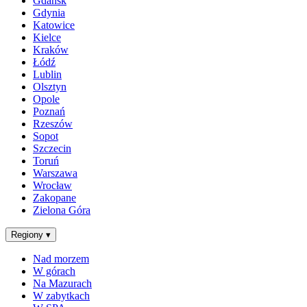
Gdańsk
Gdynia
Katowice
Kielce
Kraków
Łódź
Lublin
Olsztyn
Opole
Poznań
Rzeszów
Sopot
Szczecin
Toruń
Warszawa
Wrocław
Zakopane
Zielona Góra
Regiony
▾
Nad morzem
W górach
Na Mazurach
W zabytkach