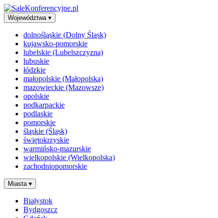
Województwa
▾
dolnośląskie (Dolny Śląsk)
kujawsko-pomorskie
lubelskie (Lubelszczyzna)
lubuskie
łódzkie
małopolskie (Małopolska)
mazowieckie (Mazowsze)
opolskie
podkarpackie
podlaskie
pomorskie
śląskie (Śląsk)
świętokrzyskie
warmińsko-mazurskie
wielkopolskie (Wielkopolska)
zachodniopomorskie
Miasta
▾
Białystok
Bydgoszcz