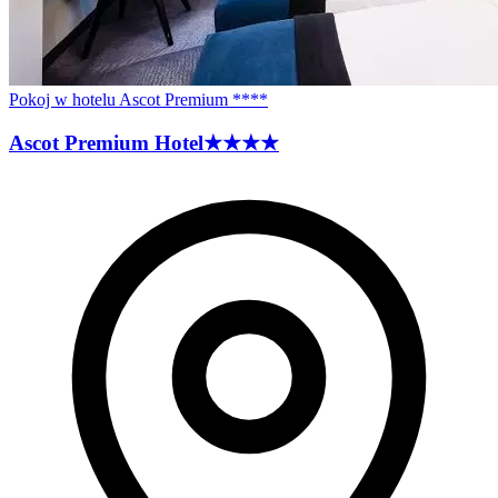
Pokoj w hotelu Ascot Premium ****
Ascot Premium
Hotel
★★★★