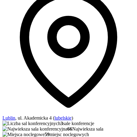
Lublin
, ul. Akademicka 4 (
lubelskie
)
3
sale konferencje
66
Najwieksza sala
59
miejsc noclegowych