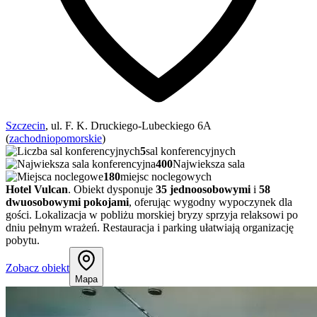
Szczecin
, ul. F. K. Druckiego-Lubeckiego 6A
(
zachodniopomorskie
)
5
sal konferencyjnych
400
Najwieksza sala
180
miejsc noclegowych
Hotel Vulcan
. Obiekt dysponuje
35 jednoosobowymi
i
58
dwuosobowymi pokojami
, oferując wygodny wypoczynek dla
gości. Lokalizacja w pobliżu morskiej bryzy sprzyja relaksowi po
dniu pełnym wrażeń. Restauracja i parking ułatwiają organizację
pobytu.
Zobacz obiekt
Mapa