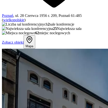
Poznań
, ul. 28 Czerwca 1956 r. 209, Poznań 61-485
(
wielkopolskie
)
2
sale konferencje
25
Najwieksza sala
62
miejsc noclegowych
Zobacz obiekt
Mapa