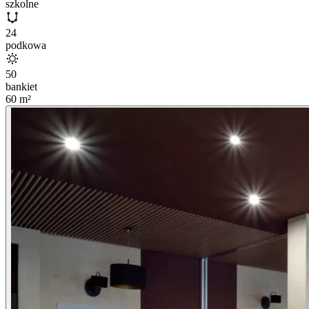
szkolne
24
podkowa
50
bankiet
60
m²