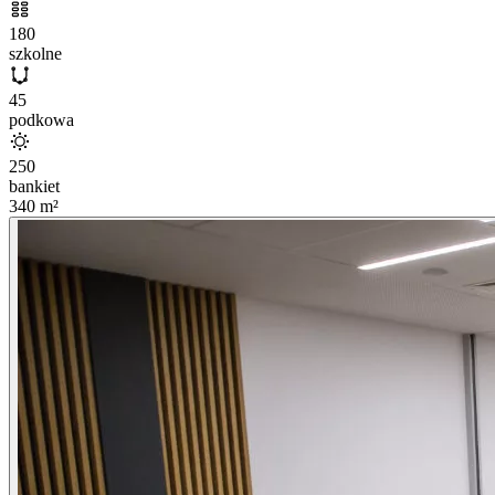
180
szkolne
45
podkowa
250
bankiet
340
m²