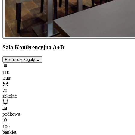
Sala Konferencyjna A+B
Pokaż szczegóły →
110
teatr
70
szkolne
44
podkowa
100
bankiet