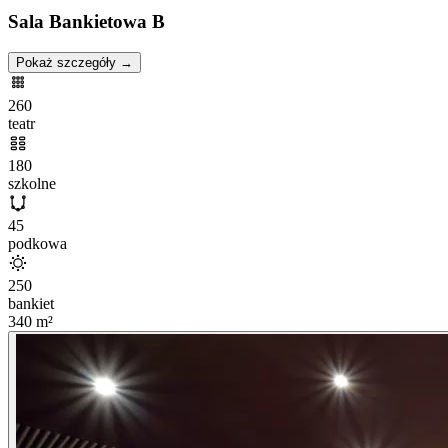
Sala Bankietowa B
Pokaż szczegóły →
260
teatr
180
szkolne
45
podkowa
250
bankiet
340
m²