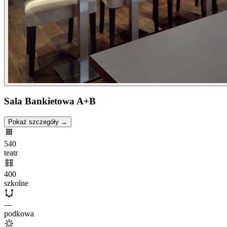
Sala Bankietowa A+B
Pokaż szczegóły →
540
teatr
400
szkolne
—
podkowa