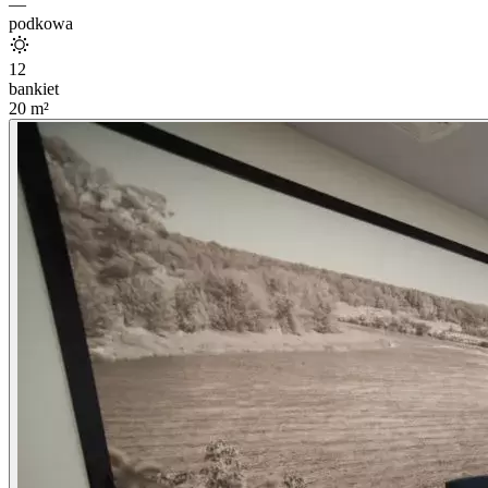
—
podkowa
12
bankiet
20
m²