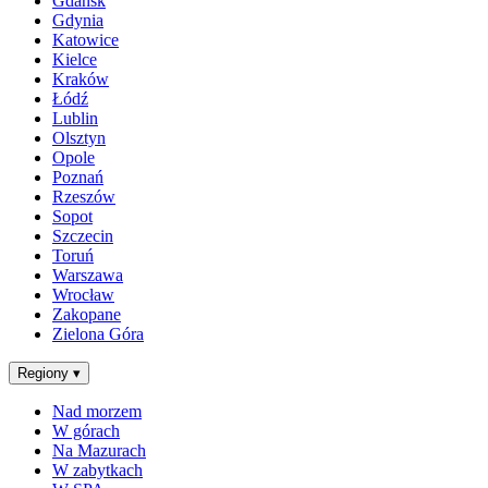
Gdańsk
Gdynia
Katowice
Kielce
Kraków
Łódź
Lublin
Olsztyn
Opole
Poznań
Rzeszów
Sopot
Szczecin
Toruń
Warszawa
Wrocław
Zakopane
Zielona Góra
Regiony
▾
Nad morzem
W górach
Na Mazurach
W zabytkach