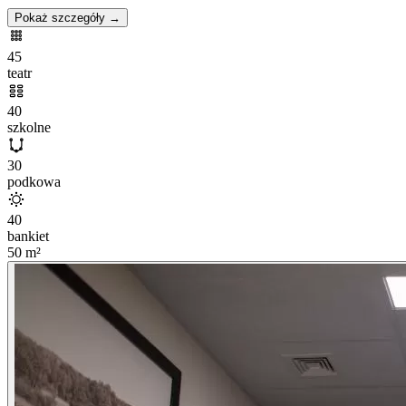
Pokaż szczegóły →
45
teatr
40
szkolne
30
podkowa
40
bankiet
50
m²