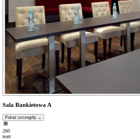
Sala Bankietowa A
Pokaż szczegóły →
260
teatr