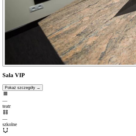
Sala VIP
Pokaż szczegóły →
—
teatr
—
szkolne