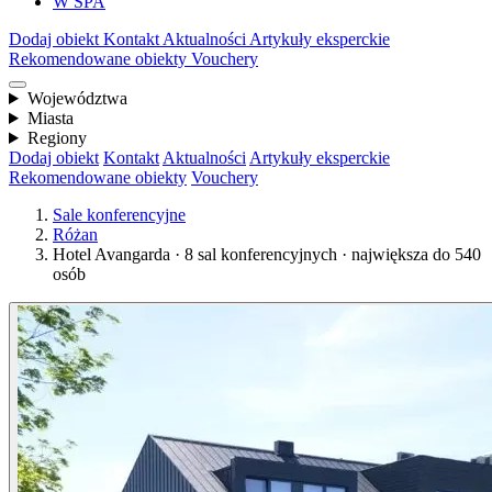
W SPA
Dodaj obiekt
Kontakt
Aktualności
Artykuły eksperckie
Rekomendowane obiekty
Vouchery
Województwa
Miasta
Regiony
Dodaj obiekt
Kontakt
Aktualności
Artykuły eksperckie
Rekomendowane obiekty
Vouchery
Sale konferencyjne
Różan
Hotel Avangarda · 8 sal konferencyjnych · największa do 540
osób