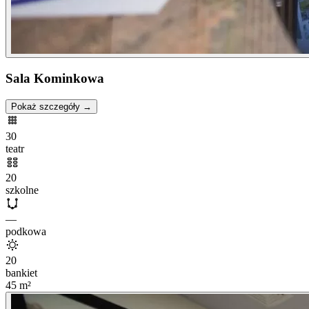
Sala Kominkowa
Pokaż szczegóły →
30
teatr
20
szkolne
—
podkowa
20
bankiet
45
m²