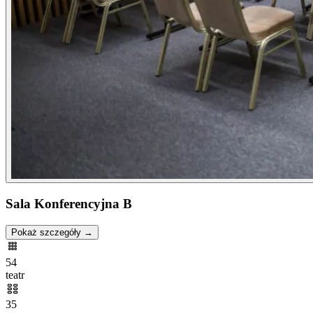
Sala Konferencyjna B
Pokaż szczegóły →
54
teatr
35