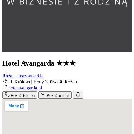
Hotel Avangarda
★★★
Różan · mazowieckie
ul. Królowej Bony 3, 06-230 Różan
hotelavangarda.pl
Pokaż telefon
Pokaż e-mail