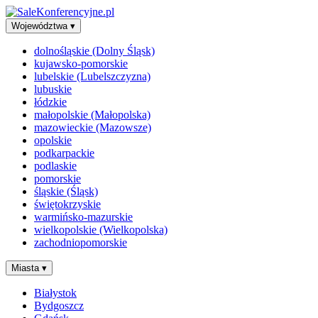
Województwa
▾
dolnośląskie (Dolny Śląsk)
kujawsko-pomorskie
lubelskie (Lubelszczyzna)
lubuskie
łódzkie
małopolskie (Małopolska)
mazowieckie (Mazowsze)
opolskie
podkarpackie
podlaskie
pomorskie
śląskie (Śląsk)
świętokrzyskie
warmińsko-mazurskie
wielkopolskie (Wielkopolska)
zachodniopomorskie
Miasta
▾
Białystok
Bydgoszcz