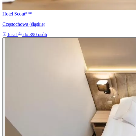
Hotel Scout***
Częstochowa (śląskie)
6 sal
do 390 osób