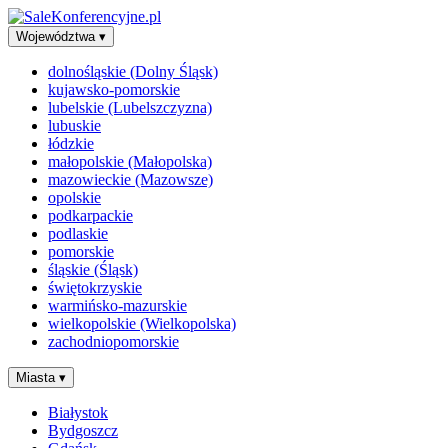
Województwa
▾
dolnośląskie (Dolny Śląsk)
kujawsko-pomorskie
lubelskie (Lubelszczyzna)
lubuskie
łódzkie
małopolskie (Małopolska)
mazowieckie (Mazowsze)
opolskie
podkarpackie
podlaskie
pomorskie
śląskie (Śląsk)
świętokrzyskie
warmińsko-mazurskie
wielkopolskie (Wielkopolska)
zachodniopomorskie
Miasta
▾
Białystok
Bydgoszcz