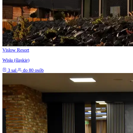
Vislow Resort
Wisła (śląskie)
3 sal
do 80 osób