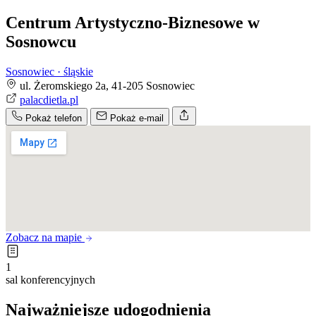
Centrum Artystyczno-Biznesowe w
Sosnowcu
Sosnowiec · śląskie
ul. Żeromskiego 2a, 41-205 Sosnowiec
palacdietla.pl
Pokaż telefon
Pokaż e-mail
Zobacz na mapie
1
sal konferencyjnych
Najważniejsze udogodnienia