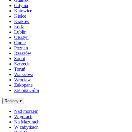
Gdańsk
Gdynia
Katowice
Kielce
Kraków
Łódź
Lublin
Olsztyn
Opole
Poznań
Rzeszów
Sopot
Szczecin
Toruń
Warszawa
Wrocław
Zakopane
Zielona Góra
Regiony
▾
Nad morzem
W górach
Na Mazurach
W zabytkach