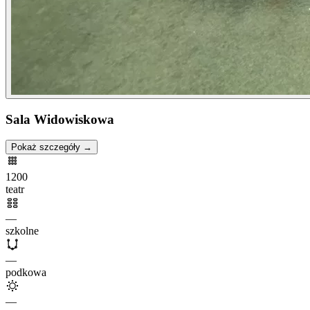
Sala Widowiskowa
Pokaż szczegóły →
1200
teatr
—
szkolne
—
podkowa
—