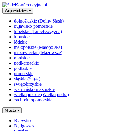
Województwa
▾
dolnośląskie (Dolny Śląsk)
kujawsko-pomorskie
lubelskie (Lubelszczyzna)
lubuskie
łódzkie
małopolskie (Małopolska)
mazowieckie (Mazowsze)
opolskie
podkarpackie
podlaskie
pomorskie
śląskie (Śląsk)
świętokrzyskie
warmińsko-mazurskie
wielkopolskie (Wielkopolska)
zachodniopomorskie
Miasta
▾
Białystok
Bydgoszcz