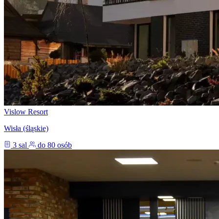
Vislow Resort
Wisła (śląskie)
3 sal
do 80 osób