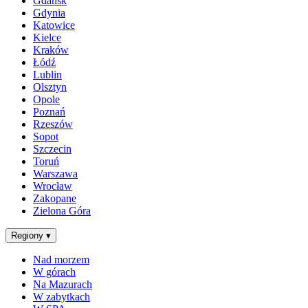
Gdańsk
Gdynia
Katowice
Kielce
Kraków
Łódź
Lublin
Olsztyn
Opole
Poznań
Rzeszów
Sopot
Szczecin
Toruń
Warszawa
Wrocław
Zakopane
Zielona Góra
Regiony
▾
Nad morzem
W górach
Na Mazurach
W zabytkach