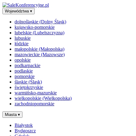
Województwa
▾
dolnośląskie (Dolny Śląsk)
kujawsko-pomorskie
lubelskie (Lubelszczyzna)
lubuskie
łódzkie
małopolskie (Małopolska)
mazowieckie (Mazowsze)
opolskie
podkarpackie
podlaskie
pomorskie
śląskie (Śląsk)
świętokrzyskie
warmińsko-mazurskie
wielkopolskie (Wielkopolska)
zachodniopomorskie
Miasta
▾
Białystok
Bydgoszcz