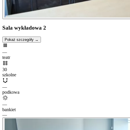
Sala wykładowa 2
Pokaż szczegóły →
—
teatr
30
szkolne
—
podkowa
—
bankiet
—