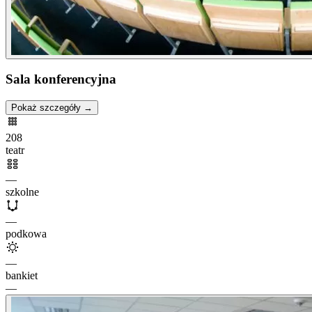
Sala konferencyjna
Pokaż szczegóły →
208
teatr
—
szkolne
—
podkowa
—
bankiet
—