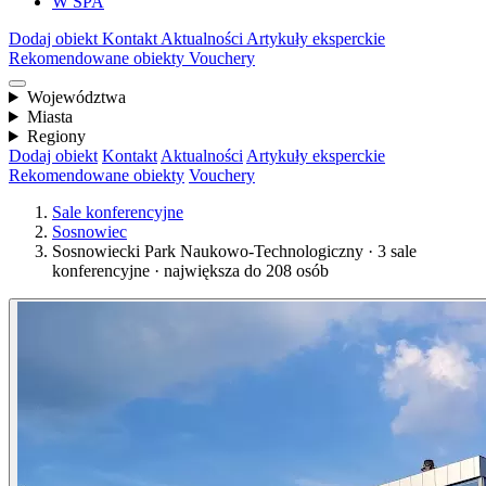
W SPA
Dodaj obiekt
Kontakt
Aktualności
Artykuły eksperckie
Rekomendowane obiekty
Vouchery
Województwa
Miasta
Regiony
Dodaj obiekt
Kontakt
Aktualności
Artykuły eksperckie
Rekomendowane obiekty
Vouchery
Sale konferencyjne
Sosnowiec
Sosnowiecki Park Naukowo-Technologiczny · 3 sale
konferencyjne · największa do 208 osób