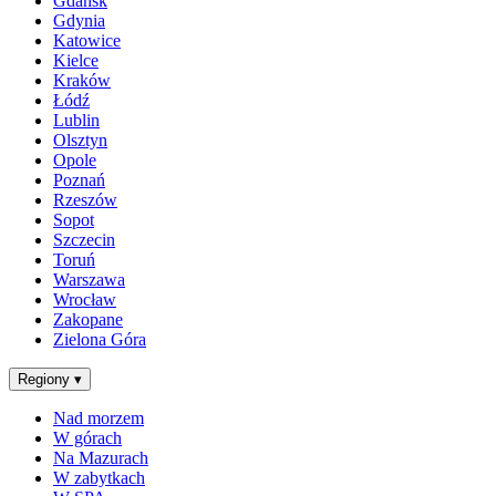
Gdańsk
Gdynia
Katowice
Kielce
Kraków
Łódź
Lublin
Olsztyn
Opole
Poznań
Rzeszów
Sopot
Szczecin
Toruń
Warszawa
Wrocław
Zakopane
Zielona Góra
Regiony
▾
Nad morzem
W górach
Na Mazurach
W zabytkach