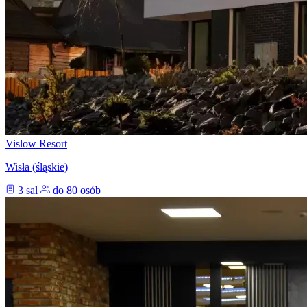
Vislow Resort
Wisła (śląskie)
3 sal
do 80 osób