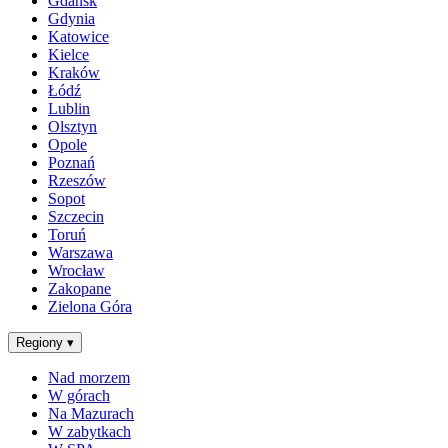
Gdańsk
Gdynia
Katowice
Kielce
Kraków
Łódź
Lublin
Olsztyn
Opole
Poznań
Rzeszów
Sopot
Szczecin
Toruń
Warszawa
Wrocław
Zakopane
Zielona Góra
Regiony
▾
Nad morzem
W górach
Na Mazurach
W zabytkach