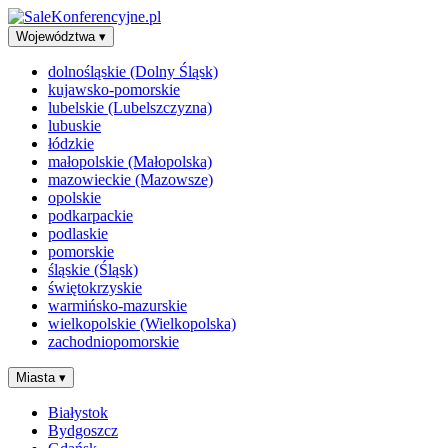
Województwa
▾
dolnośląskie (Dolny Śląsk)
kujawsko-pomorskie
lubelskie (Lubelszczyzna)
lubuskie
łódzkie
małopolskie (Małopolska)
mazowieckie (Mazowsze)
opolskie
podkarpackie
podlaskie
pomorskie
śląskie (Śląsk)
świętokrzyskie
warmińsko-mazurskie
wielkopolskie (Wielkopolska)
zachodniopomorskie
Miasta
▾
Białystok
Bydgoszcz