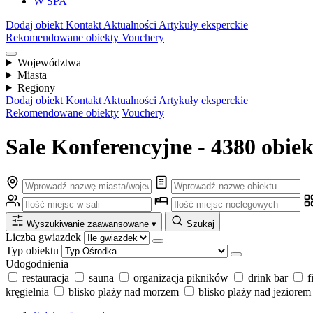
W SPA
Dodaj obiekt
Kontakt
Aktualności
Artykuły eksperckie
Rekomendowane obiekty
Vouchery
Województwa
Miasta
Regiony
Dodaj obiekt
Kontakt
Aktualności
Artykuły eksperckie
Rekomendowane obiekty
Vouchery
Sale Konferencyjne - 4380 obie
Wyszukiwanie zaawansowane
▾
Szukaj
Liczba gwiazdek
Typ obiektu
Udogodnienia
restauracja
sauna
organizacja pikników
drink bar
f
kręgielnia
blisko plaży nad morzem
blisko plaży nad jeziorem