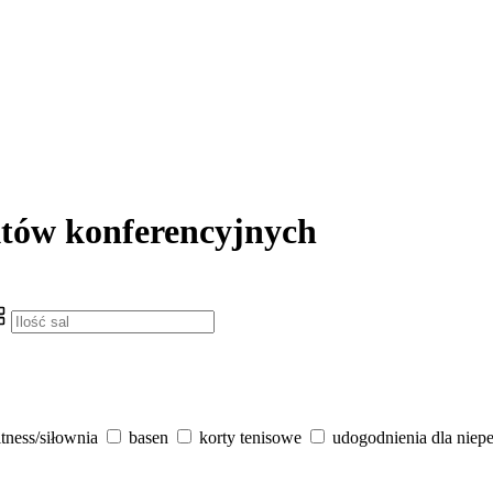
któw konferencyjnych
itness/siłownia
basen
korty tenisowe
udogodnienia dla niep