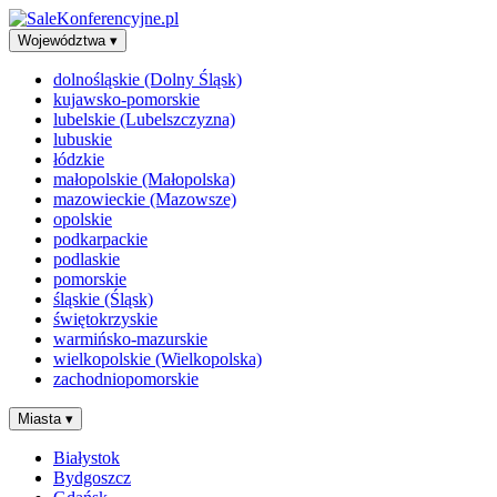
Województwa
▾
dolnośląskie (Dolny Śląsk)
kujawsko-pomorskie
lubelskie (Lubelszczyzna)
lubuskie
łódzkie
małopolskie (Małopolska)
mazowieckie (Mazowsze)
opolskie
podkarpackie
podlaskie
pomorskie
śląskie (Śląsk)
świętokrzyskie
warmińsko-mazurskie
wielkopolskie (Wielkopolska)
zachodniopomorskie
Miasta
▾
Białystok
Bydgoszcz