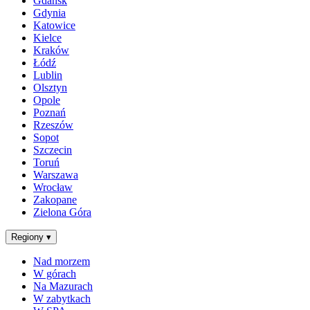
Gdańsk
Gdynia
Katowice
Kielce
Kraków
Łódź
Lublin
Olsztyn
Opole
Poznań
Rzeszów
Sopot
Szczecin
Toruń
Warszawa
Wrocław
Zakopane
Zielona Góra
Regiony
▾
Nad morzem
W górach
Na Mazurach
W zabytkach