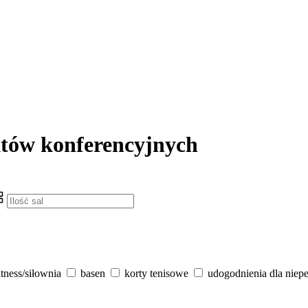
któw konferencyjnych
itness/siłownia
basen
korty tenisowe
udogodnienia dla niep