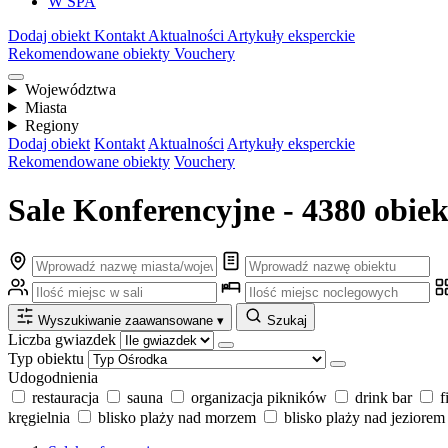
W SPA
Dodaj obiekt
Kontakt
Aktualności
Artykuły eksperckie
Rekomendowane obiekty
Vouchery
Województwa
Miasta
Regiony
Dodaj obiekt
Kontakt
Aktualności
Artykuły eksperckie
Rekomendowane obiekty
Vouchery
Sale Konferencyjne - 4380 obie
Wyszukiwanie zaawansowane
▾
Szukaj
Liczba gwiazdek
Typ obiektu
Udogodnienia
restauracja
sauna
organizacja pikników
drink bar
f
kręgielnia
blisko plaży nad morzem
blisko plaży nad jeziorem