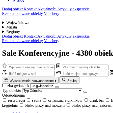
W SPA
Dodaj obiekt
Kontakt
Aktualności
Artykuły eksperckie
Rekomendowane obiekty
Vouchery
Województwa
Miasta
Regiony
Dodaj obiekt
Kontakt
Aktualności
Artykuły eksperckie
Rekomendowane obiekty
Vouchery
Sale Konferencyjne - 4380 obie
Wyszukiwanie zaawansowane
▾
Szukaj
Liczba gwiazdek
Typ obiektu
Udogodnienia
restauracja
sauna
organizacja pikników
drink bar
f
kręgielnia
blisko plaży nad morzem
blisko plaży nad jeziorem