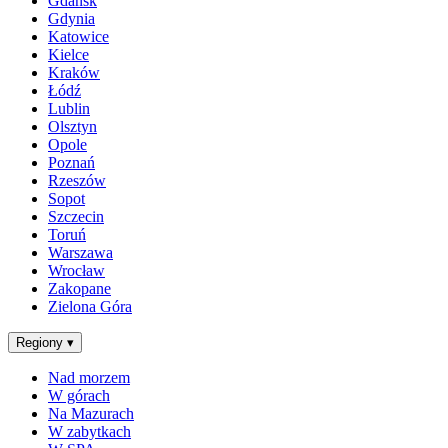
Gdańsk
Gdynia
Katowice
Kielce
Kraków
Łódź
Lublin
Olsztyn
Opole
Poznań
Rzeszów
Sopot
Szczecin
Toruń
Warszawa
Wrocław
Zakopane
Zielona Góra
Regiony
▾
Nad morzem
W górach
Na Mazurach
W zabytkach