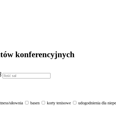
któw konferencyjnych
itness/siłownia
basen
korty tenisowe
udogodnienia dla niep