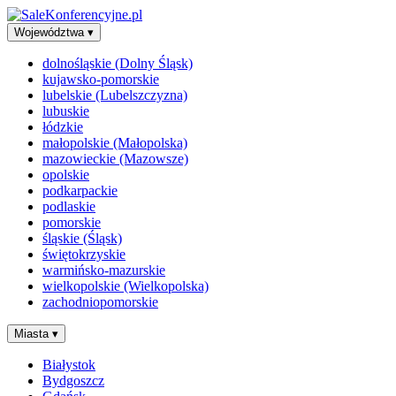
Województwa
▾
dolnośląskie (Dolny Śląsk)
kujawsko-pomorskie
lubelskie (Lubelszczyzna)
lubuskie
łódzkie
małopolskie (Małopolska)
mazowieckie (Mazowsze)
opolskie
podkarpackie
podlaskie
pomorskie
śląskie (Śląsk)
świętokrzyskie
warmińsko-mazurskie
wielkopolskie (Wielkopolska)
zachodniopomorskie
Miasta
▾
Białystok
Bydgoszcz