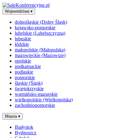
Województwa
▾
dolnośląskie (Dolny Śląsk)
kujawsko-pomorskie
lubelskie (Lubelszczyzna)
lubuskie
łódzkie
małopolskie (Małopolska)
mazowieckie (Mazowsze)
opolskie
podkarpackie
podlaskie
pomorskie
śląskie (Śląsk)
świętokrzyskie
warmińsko-mazurskie
wielkopolskie (Wielkopolska)
zachodniopomorskie
Miasta
▾
Białystok
Bydgoszcz