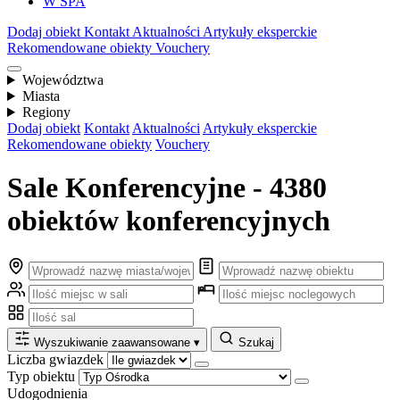
W SPA
Dodaj obiekt
Kontakt
Aktualności
Artykuły eksperckie
Rekomendowane obiekty
Vouchery
Województwa
Miasta
Regiony
Dodaj obiekt
Kontakt
Aktualności
Artykuły eksperckie
Rekomendowane obiekty
Vouchery
Sale Konferencyjne - 4380
obiektów konferencyjnych
Wyszukiwanie zaawansowane
▾
Szukaj
Liczba gwiazdek
Typ obiektu
Udogodnienia