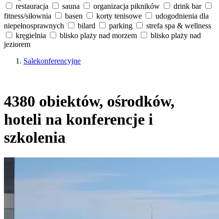
restauracja
sauna
organizacja pikników
drink bar
fitness/siłownia
basen
korty tenisowe
udogodnienia dla
niepełnosprawnych
bilard
parking
strefa spa & wellness
kręgielnia
blisko plaży nad morzem
blisko plaży nad
jeziorem
Salekonferencyjne
4380 obiektów, ośrodków,
hoteli na konferencje i
szkolenia