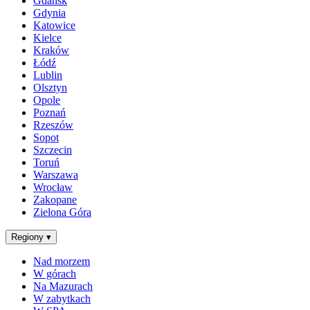
Gdańsk
Gdynia
Katowice
Kielce
Kraków
Łódź
Lublin
Olsztyn
Opole
Poznań
Rzeszów
Sopot
Szczecin
Toruń
Warszawa
Wrocław
Zakopane
Zielona Góra
Regiony
▾
Nad morzem
W górach
Na Mazurach
W zabytkach