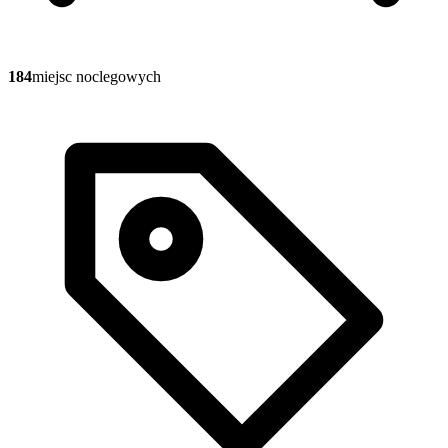
184
miejsc noclegowych