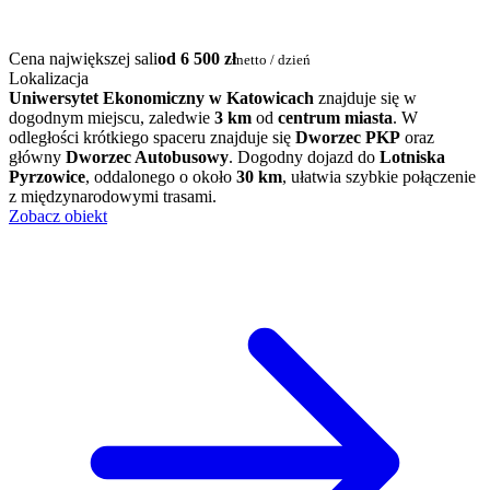
Cena największej sali
od 6 500 zł
netto / dzień
Lokalizacja
Uniwersytet Ekonomiczny w Katowicach
znajduje się w
dogodnym miejscu, zaledwie
3 km
od
centrum miasta
. W
odległości krótkiego spaceru znajduje się
Dworzec PKP
oraz
główny
Dworzec Autobusowy
. Dogodny dojazd do
Lotniska
Pyrzowice
, oddalonego o około
30 km
, ułatwia szybkie połączenie
z międzynarodowymi trasami.
Zobacz obiekt