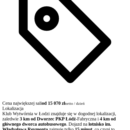
Cena największej sali
od 15 070 zł
netto / dzień
Lokalizacja
Klub Wytwórnia w Łodzi znajduje się w dogodnej lokalizacji,
zaledwie
3 km od Dworzec PKP Łódź
-Fabryczna i
4 km od
głównego dworca autobusowego
. Dojazd na
lotnisko im.
Władysława Reymonta
zajmuje tylko
15 minut
, co czyni to