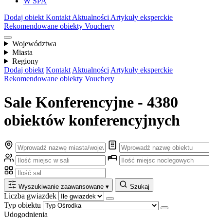
W SPA
Dodaj obiekt
Kontakt
Aktualności
Artykuły eksperckie
Rekomendowane obiekty
Vouchery
Województwa
Miasta
Regiony
Dodaj obiekt
Kontakt
Aktualności
Artykuły eksperckie
Rekomendowane obiekty
Vouchery
Sale Konferencyjne - 4380
obiektów konferencyjnych
Wyszukiwanie zaawansowane
▾
Szukaj
Liczba gwiazdek
Typ obiektu
Udogodnienia