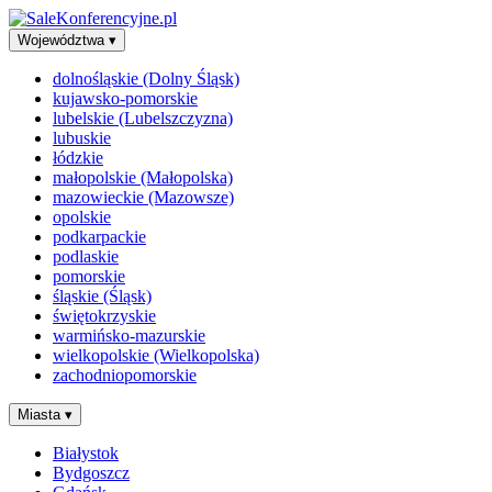
Województwa
▾
dolnośląskie (Dolny Śląsk)
kujawsko-pomorskie
lubelskie (Lubelszczyzna)
lubuskie
łódzkie
małopolskie (Małopolska)
mazowieckie (Mazowsze)
opolskie
podkarpackie
podlaskie
pomorskie
śląskie (Śląsk)
świętokrzyskie
warmińsko-mazurskie
wielkopolskie (Wielkopolska)
zachodniopomorskie
Miasta
▾
Białystok
Bydgoszcz