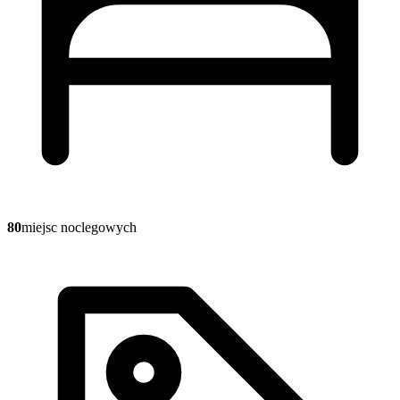
80
miejsc noclegowych