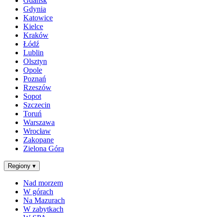
Gdańsk
Gdynia
Katowice
Kielce
Kraków
Łódź
Lublin
Olsztyn
Opole
Poznań
Rzeszów
Sopot
Szczecin
Toruń
Warszawa
Wrocław
Zakopane
Zielona Góra
Regiony
▾
Nad morzem
W górach
Na Mazurach
W zabytkach