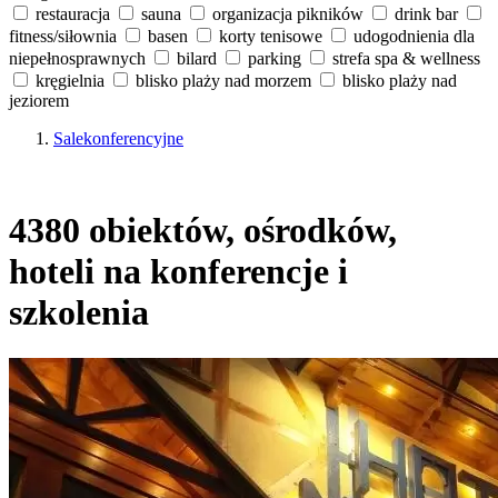
restauracja
sauna
organizacja pikników
drink bar
fitness/siłownia
basen
korty tenisowe
udogodnienia dla
niepełnosprawnych
bilard
parking
strefa spa & wellness
kręgielnia
blisko plaży nad morzem
blisko plaży nad
jeziorem
Salekonferencyjne
4380 obiektów, ośrodków,
hoteli na konferencje i
szkolenia