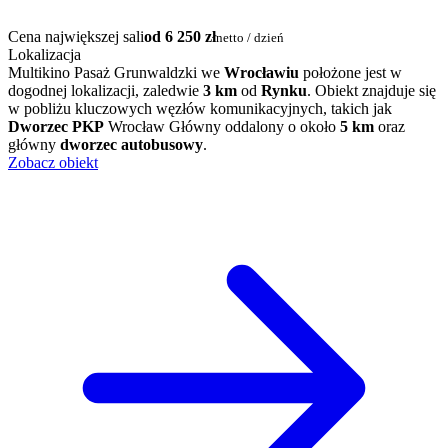
Cena największej sali
od 6 250 zł
netto / dzień
Lokalizacja
Multikino Pasaż Grunwaldzki we
Wrocławiu
położone jest w
dogodnej lokalizacji, zaledwie
3 km
od
Rynku
. Obiekt znajduje się
w pobliżu kluczowych węzłów komunikacyjnych, takich jak
Dworzec PKP
Wrocław Główny oddalony o około
5 km
oraz
główny
dworzec autobusowy
.
Zobacz obiekt