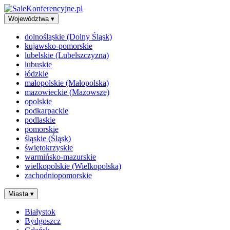
Województwa
▾
dolnośląskie (Dolny Śląsk)
kujawsko-pomorskie
lubelskie (Lubelszczyzna)
lubuskie
łódzkie
małopolskie (Małopolska)
mazowieckie (Mazowsze)
opolskie
podkarpackie
podlaskie
pomorskie
śląskie (Śląsk)
świętokrzyskie
warmińsko-mazurskie
wielkopolskie (Wielkopolska)
zachodniopomorskie
Miasta
▾
Białystok
Bydgoszcz