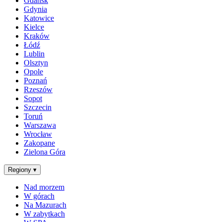
Gdańsk
Gdynia
Katowice
Kielce
Kraków
Łódź
Lublin
Olsztyn
Opole
Poznań
Rzeszów
Sopot
Szczecin
Toruń
Warszawa
Wrocław
Zakopane
Zielona Góra
Regiony
▾
Nad morzem
W górach
Na Mazurach
W zabytkach