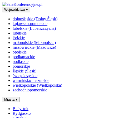
Województwa
▾
dolnośląskie (Dolny Śląsk)
kujawsko-pomorskie
lubelskie (Lubelszczyzna)
lubuskie
łódzkie
małopolskie (Małopolska)
mazowieckie (Mazowsze)
opolskie
podkarpackie
podlaskie
pomorskie
śląskie (Śląsk)
świętokrzyskie
warmińsko-mazurskie
wielkopolskie (Wielkopolska)
zachodniopomorskie
Miasta
▾
Białystok
Bydgoszcz