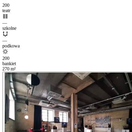
200
teatr
—
szkolne
—
podkowa
200
bankiet
270
m²