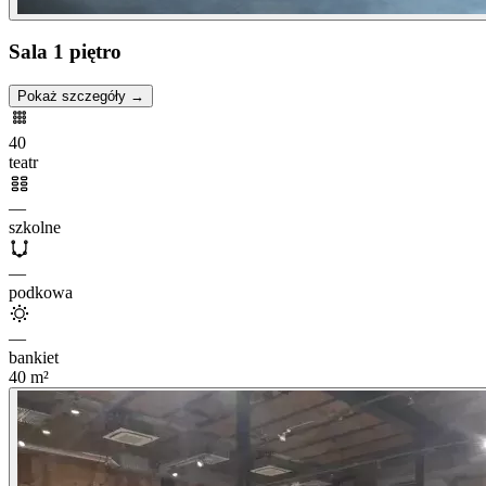
Sala 1 piętro
Pokaż szczegóły →
40
teatr
—
szkolne
—
podkowa
—
bankiet
40
m²