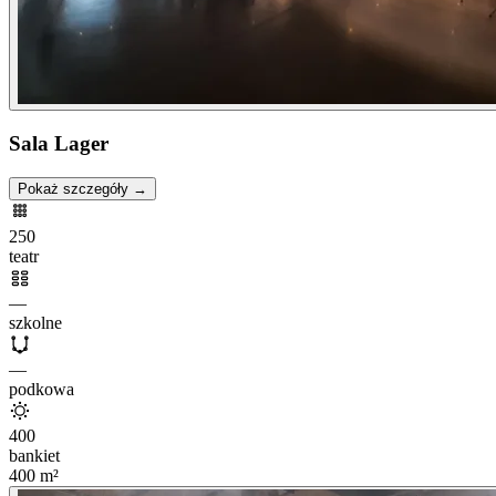
Sala Lager
Pokaż szczegóły →
250
teatr
—
szkolne
—
podkowa
400
bankiet
400
m²