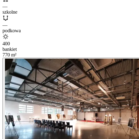
—
szkolne
—
podkowa
400
bankiet
770
m²