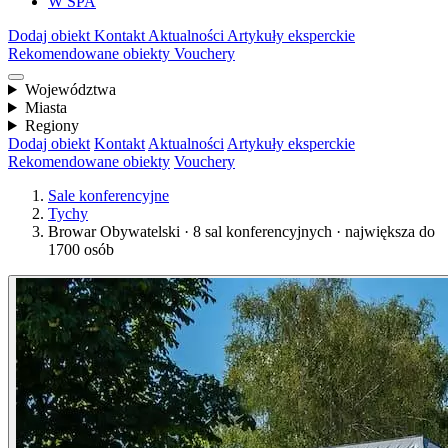
W SPA
Dodaj obiekt
Kontakt
Aktualności
Artykuły eksperckie
Rekomendowane obiekty
Vouchery
Województwa
Miasta
Regiony
Dodaj obiekt
Kontakt
Aktualności
Artykuły eksperckie
Rekomendowane obiekty
Vouchery
Sale konferencyjne
Tychy
Browar Obywatelski · 8 sal konferencyjnych · największa do
1700 osób