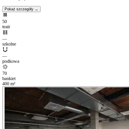
Pokaż szczegóły →
50
teatr
—
szkolne
—
podkowa
70
bankiet
400
m²