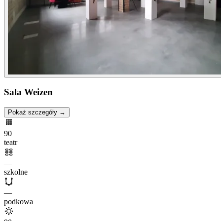
Sala Weizen
Pokaż szczegóły →
90
teatr
—
szkolne
—
podkowa