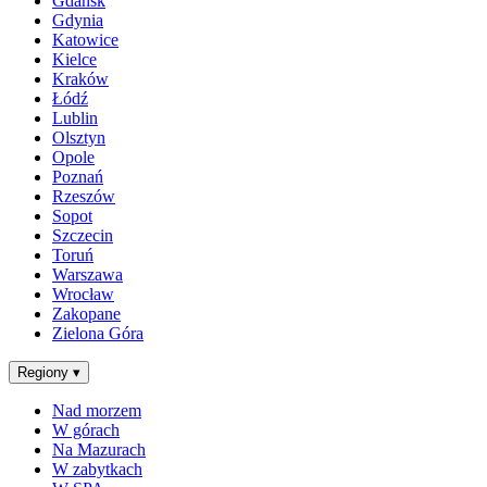
Gdańsk
Gdynia
Katowice
Kielce
Kraków
Łódź
Lublin
Olsztyn
Opole
Poznań
Rzeszów
Sopot
Szczecin
Toruń
Warszawa
Wrocław
Zakopane
Zielona Góra
Regiony
▾
Nad morzem
W górach
Na Mazurach
W zabytkach