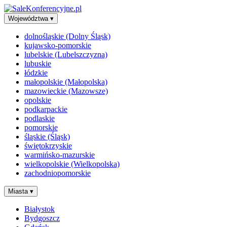
Województwa
▾
dolnośląskie (Dolny Śląsk)
kujawsko-pomorskie
lubelskie (Lubelszczyzna)
lubuskie
łódzkie
małopolskie (Małopolska)
mazowieckie (Mazowsze)
opolskie
podkarpackie
podlaskie
pomorskie
śląskie (Śląsk)
świętokrzyskie
warmińsko-mazurskie
wielkopolskie (Wielkopolska)
zachodniopomorskie
Miasta
▾
Białystok
Bydgoszcz