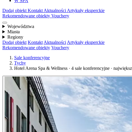
W SPA
Dodaj obiekt
Kontakt
Aktualności
Artykuły eksperckie
Rekomendowane obiekty
Vouchery
Województwa
Miasta
Regiony
Dodaj obiekt
Kontakt
Aktualności
Artykuły eksperckie
Rekomendowane obiekty
Vouchery
Sale konferencyjne
Tychy
Hotel Arena Spa & Wellness · 4 sale konferencyjne · najwięks