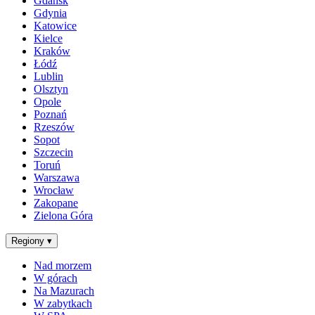
Gdańsk
Gdynia
Katowice
Kielce
Kraków
Łódź
Lublin
Olsztyn
Opole
Poznań
Rzeszów
Sopot
Szczecin
Toruń
Warszawa
Wrocław
Zakopane
Zielona Góra
Regiony
▾
Nad morzem
W górach
Na Mazurach
W zabytkach