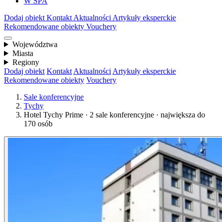
W SPA
Dodaj obiekt
Kontakt
Aktualności
Artykuły eksperckie
Rekomendowane obiekty
Vouchery
Województwa
Miasta
Regiony
Dodaj obiekt
Kontakt
Aktualności
Artykuły eksperckie
Rekomendowane obiekty
Vouchery
Sale konferencyjne
Tychy
Hotel Tychy Prime · 2 sale konferencyjne · największa do
170 osób