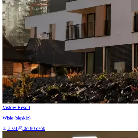
Vislow Resort
Wisła (śląskie)
3 sal
do 80 osób