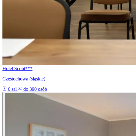
Hotel Scout***
Częstochowa (śląskie)
6 sal
do 390 osób