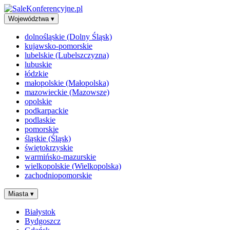
Województwa
▾
dolnośląskie (Dolny Śląsk)
kujawsko-pomorskie
lubelskie (Lubelszczyzna)
lubuskie
łódzkie
małopolskie (Małopolska)
mazowieckie (Mazowsze)
opolskie
podkarpackie
podlaskie
pomorskie
śląskie (Śląsk)
świętokrzyskie
warmińsko-mazurskie
wielkopolskie (Wielkopolska)
zachodniopomorskie
Miasta
▾
Białystok
Bydgoszcz