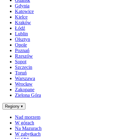
Gdańsk
Gdynia
Katowice
Kielce
Kraków
Łódź
Lublin
Olsztyn
Opole
Poznań
Rzeszów
Sopot
Szczecin
Toruń
Warszawa
Wrocław
Zakopane
Zielona Góra
Regiony
▾
Nad morzem
W górach
Na Mazurach
W zabytkach