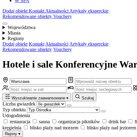
W SPA
Dodaj obiekt
Kontakt
Aktualności
Artykuły eksperckie
Rekomendowane obiekty
Vouchery
Województwa
Miasta
Regiony
Dodaj obiekt
Kontakt
Aktualności
Artykuły eksperckie
Rekomendowane obiekty
Vouchery
Hotele i sale Konferencyjne War
Wyszukiwanie zaawansowane
▾
Szukaj
Liczba gwiazdek
Typ obiektu
Udogodnienia
restauracja
sauna
organizacja pikników
drink bar
f
kręgielnia
blisko plaży nad morzem
blisko plaży nad jeziorem
Rejony
▾