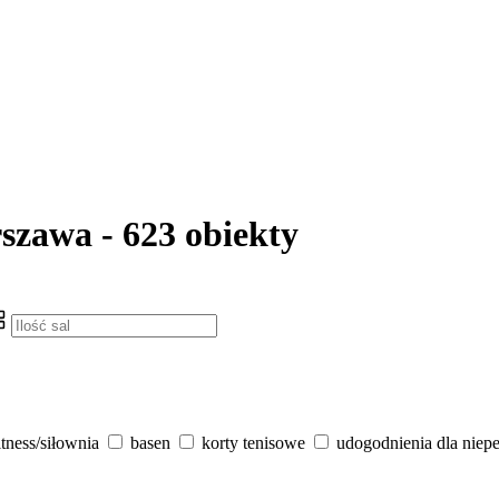
szawa - 623 obiekty
itness/siłownia
basen
korty tenisowe
udogodnienia dla niep