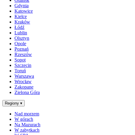
Gdańsk
Gdynia
Katowice
Kielce
Kraków
Łódź
Lublin
Olsztyn
Opole
Poznań
Rzeszów
Sopot
Szczecin
Toruń
Warszawa
Wrocław
Zakopane
Zielona Góra
Regiony
▾
Nad morzem
W górach
Na Mazurach
W zabytkach