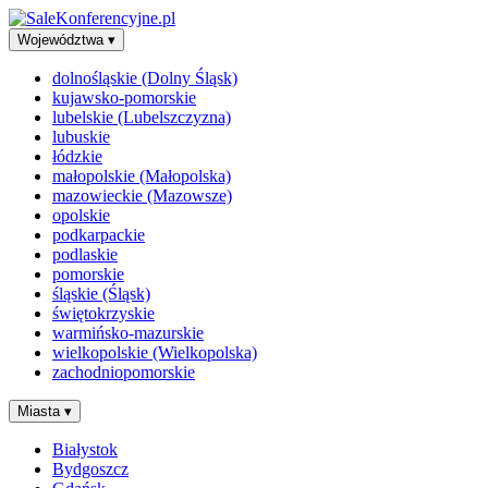
Województwa
▾
dolnośląskie (Dolny Śląsk)
kujawsko-pomorskie
lubelskie (Lubelszczyzna)
lubuskie
łódzkie
małopolskie (Małopolska)
mazowieckie (Mazowsze)
opolskie
podkarpackie
podlaskie
pomorskie
śląskie (Śląsk)
świętokrzyskie
warmińsko-mazurskie
wielkopolskie (Wielkopolska)
zachodniopomorskie
Miasta
▾
Białystok
Bydgoszcz