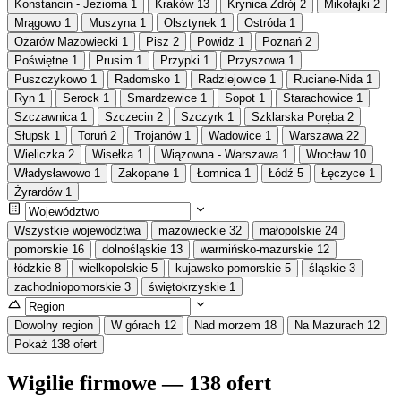
Konstancin - Jeziorna
1
Kraków
13
Krynica Zdrój
2
Mikołajki
2
Mrągowo
1
Muszyna
1
Olsztynek
1
Ostróda
1
Ożarów Mazowiecki
1
Pisz
2
Powidz
1
Poznań
2
Poświętne
1
Prusim
1
Przypki
1
Przyszowa
1
Puszczykowo
1
Radomsko
1
Radziejowice
1
Ruciane-Nida
1
Ryn
1
Serock
1
Smardzewice
1
Sopot
1
Starachowice
1
Szczawnica
1
Szczecin
2
Szczyrk
1
Szklarska Poręba
2
Słupsk
1
Toruń
2
Trojanów
1
Wadowice
1
Warszawa
22
Wieliczka
2
Wisełka
1
Wiązowna - Warszawa
1
Wrocław
10
Władysławowo
1
Zakopane
1
Łomnica
1
Łódź
5
Łęczyce
1
Żyrardów
1
Wszystkie województwa
mazowieckie
32
małopolskie
24
pomorskie
16
dolnośląskie
13
warmińsko-mazurskie
12
łódzkie
8
wielkopolskie
5
kujawsko-pomorskie
5
śląskie
3
zachodniopomorskie
3
świętokrzyskie
1
Dowolny region
W górach
12
Nad morzem
18
Na Mazurach
12
Pokaż 138 ofert
Wigilie firmowe — 138 ofert