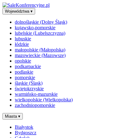
Województwa
▾
dolnośląskie (Dolny Śląsk)
kujawsko-pomorskie
lubelskie (Lubelszczyzna)
lubuskie
łódzkie
małopolskie (Małopolska)
mazowieckie (Mazowsze)
opolskie
podkarpackie
podlaskie
pomorskie
śląskie (Śląsk)
świętokrzyskie
warmińsko-mazurskie
wielkopolskie (Wielkopolska)
zachodniopomorskie
Miasta
▾
Białystok
Bydgoszcz