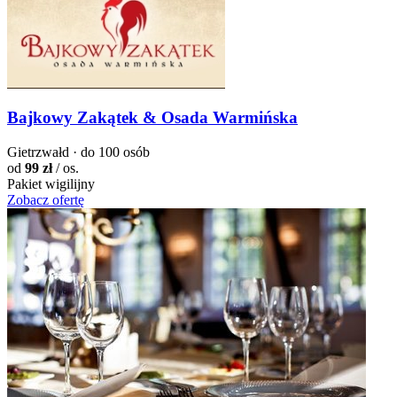
Bajkowy Zakątek & Osada Warmińska
Gietrzwałd · do 100 osób
od
99 zł
/ os.
Pakiet wigilijny
Zobacz ofertę