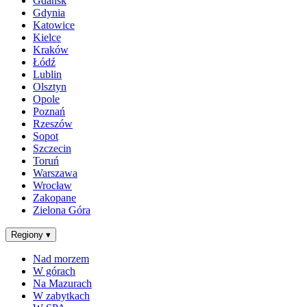
Gdańsk
Gdynia
Katowice
Kielce
Kraków
Łódź
Lublin
Olsztyn
Opole
Poznań
Rzeszów
Sopot
Szczecin
Toruń
Warszawa
Wrocław
Zakopane
Zielona Góra
Regiony
▾
Nad morzem
W górach
Na Mazurach
W zabytkach