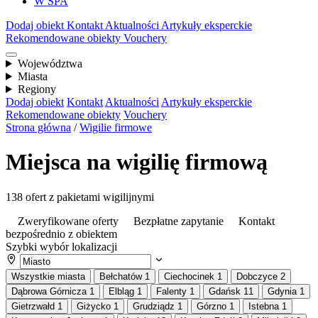
W SPA
Dodaj obiekt
Kontakt
Aktualności
Artykuły eksperckie
Rekomendowane obiekty
Vouchery
Województwa
Miasta
Regiony
Dodaj obiekt
Kontakt
Aktualności
Artykuły eksperckie
Rekomendowane obiekty
Vouchery
Strona główna
/
Wigilie firmowe
Miejsca na wigilię firmową
138 ofert z pakietami wigilijnymi
Zweryfikowane oferty
Bezpłatne zapytanie
Kontakt
bezpośrednio z obiektem
Szybki wybór lokalizacji
Wszystkie miasta
Bełchatów
1
Ciechocinek
1
Dobczyce
2
Dąbrowa Górnicza
1
Elbląg
1
Falenty
1
Gdańsk
11
Gdynia
1
Gietrzwałd
1
Giżycko
1
Grudziądz
1
Górzno
1
Istebna
1