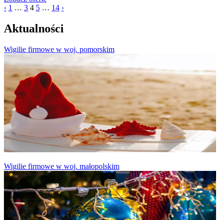
‹
1
…
3
4
5
…
14
›
Aktualności
Wigilie firmowe w woj. pomorskim
Wigilie firmowe w woj. małopolskim