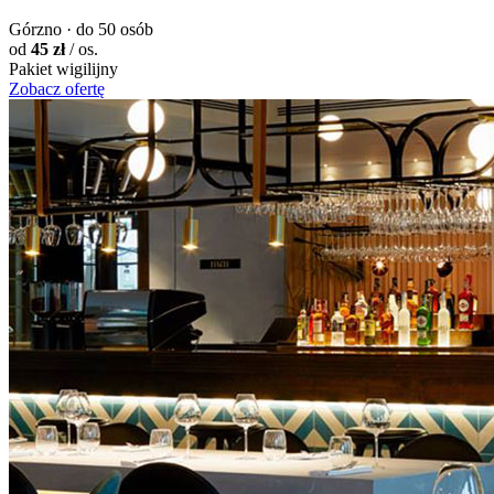
Górzno · do 50 osób
od
45 zł
/ os.
Pakiet wigilijny
Zobacz ofertę