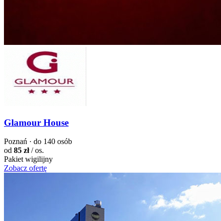
Glamour House
Poznań · do 140 osób
od
85 zł
/ os.
Pakiet wigilijny
Zobacz ofertę