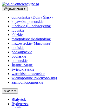
Województwa
▾
dolnośląskie (Dolny Śląsk)
kujawsko-pomorskie
lubelskie (Lubelszczyzna)
lubuskie
łódzkie
małopolskie (Małopolska)
mazowieckie (Mazowsze)
opolskie
podkarpackie
podlaskie
pomorskie
śląskie (Śląsk)
świętokrzyskie
warmińsko-mazurskie
wielkopolskie (Wielkopolska)
zachodniopomorskie
Miasta
▾
Białystok
Bydgoszcz