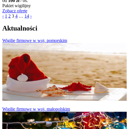
od
100 zł
/ os.
Pakiet wigilijny
Zobacz ofertę
‹
1
2
3
4
…
14
›
Aktualności
Wigilie firmowe w woj. pomorskim
Wigilie firmowe w woj. małopolskim