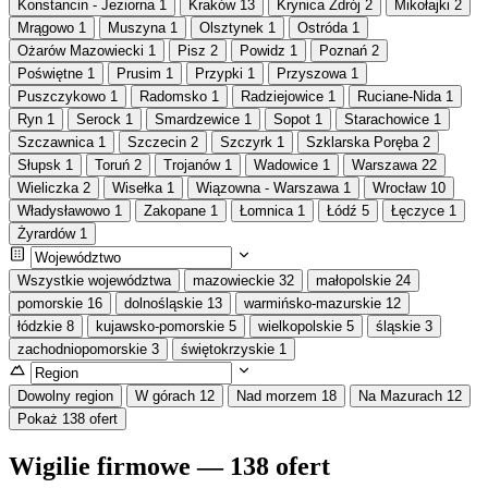
Konstancin - Jeziorna
1
Kraków
13
Krynica Zdrój
2
Mikołajki
2
Mrągowo
1
Muszyna
1
Olsztynek
1
Ostróda
1
Ożarów Mazowiecki
1
Pisz
2
Powidz
1
Poznań
2
Poświętne
1
Prusim
1
Przypki
1
Przyszowa
1
Puszczykowo
1
Radomsko
1
Radziejowice
1
Ruciane-Nida
1
Ryn
1
Serock
1
Smardzewice
1
Sopot
1
Starachowice
1
Szczawnica
1
Szczecin
2
Szczyrk
1
Szklarska Poręba
2
Słupsk
1
Toruń
2
Trojanów
1
Wadowice
1
Warszawa
22
Wieliczka
2
Wisełka
1
Wiązowna - Warszawa
1
Wrocław
10
Władysławowo
1
Zakopane
1
Łomnica
1
Łódź
5
Łęczyce
1
Żyrardów
1
Wszystkie województwa
mazowieckie
32
małopolskie
24
pomorskie
16
dolnośląskie
13
warmińsko-mazurskie
12
łódzkie
8
kujawsko-pomorskie
5
wielkopolskie
5
śląskie
3
zachodniopomorskie
3
świętokrzyskie
1
Dowolny region
W górach
12
Nad morzem
18
Na Mazurach
12
Pokaż 138 ofert
Wigilie firmowe — 138 ofert