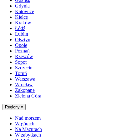
Gdańsk
Gdynia
Katowice
Kielce
Kraków
Łódź
Lublin
Olsztyn
Opole
Poznań
Rzeszów
Sopot
Szczecin
Toruń
Warszawa
Wrocław
Zakopane
Zielona Góra
Regiony
▾
Nad morzem
W górach
Na Mazurach
W zabytkach