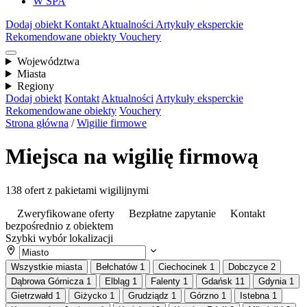
W SPA
Dodaj obiekt
Kontakt
Aktualności
Artykuły eksperckie
Rekomendowane obiekty
Vouchery
Województwa
Miasta
Regiony
Dodaj obiekt
Kontakt
Aktualności
Artykuły eksperckie
Rekomendowane obiekty
Vouchery
Strona główna
/
Wigilie firmowe
Miejsca na wigilię firmową
138 ofert z pakietami wigilijnymi
Zweryfikowane oferty
Bezpłatne zapytanie
Kontakt
bezpośrednio z obiektem
Szybki wybór lokalizacji
Wszystkie miasta
Bełchatów
1
Ciechocinek
1
Dobczyce
2
Dąbrowa Górnicza
1
Elbląg
1
Falenty
1
Gdańsk
11
Gdynia
1
Gietrzwałd
1
Giżycko
1
Grudziądz
1
Górzno
1
Istebna
1