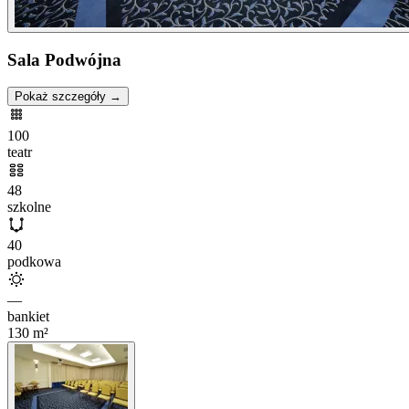
Sala Podwójna
Pokaż szczegóły →
100
teatr
48
szkolne
40
podkowa
—
bankiet
130
m²