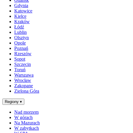
Gdańsk
Gdynia
Katowice
Kielce
Kraków
Łódź
Lublin
Olsztyn
Opole
Poznań
Rzeszów
Sopot
Szczecin
Toruń
Warszawa
Wrocław
Zakopane
Zielona Góra
Regiony
▾
Nad morzem
W górach
Na Mazurach
W zabytkach