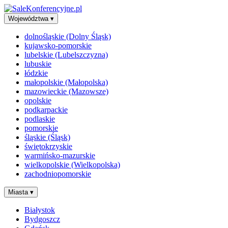
Województwa
▾
dolnośląskie (Dolny Śląsk)
kujawsko-pomorskie
lubelskie (Lubelszczyzna)
lubuskie
łódzkie
małopolskie (Małopolska)
mazowieckie (Mazowsze)
opolskie
podkarpackie
podlaskie
pomorskie
śląskie (Śląsk)
świętokrzyskie
warmińsko-mazurskie
wielkopolskie (Wielkopolska)
zachodniopomorskie
Miasta
▾
Białystok
Bydgoszcz