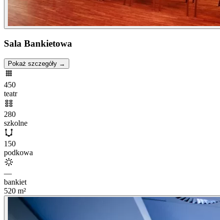
Sala Bankietowa
Pokaż szczegóły →
450
teatr
280
szkolne
150
podkowa
—
bankiet
520
m²