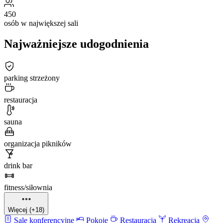
450
osób w największej sali
Najważniejsze udogodnienia
parking strzeżony
restauracja
sauna
organizacja pikników
drink bar
fitness/siłownia
Więcej (+18)
Sale konferencyjne
Pokoje
Restauracja
Rekreacja