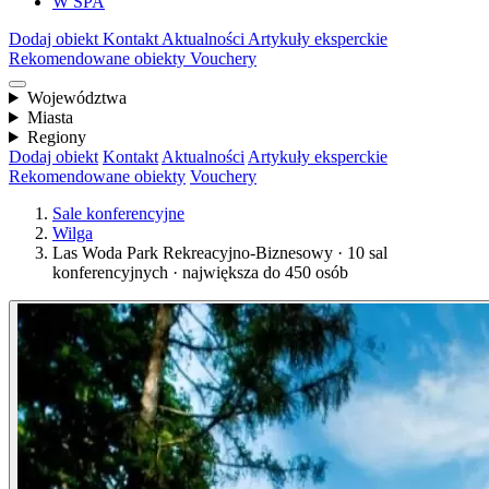
W SPA
Dodaj obiekt
Kontakt
Aktualności
Artykuły eksperckie
Rekomendowane obiekty
Vouchery
Województwa
Miasta
Regiony
Dodaj obiekt
Kontakt
Aktualności
Artykuły eksperckie
Rekomendowane obiekty
Vouchery
Sale konferencyjne
Wilga
Las Woda Park Rekreacyjno-Biznesowy · 10 sal
konferencyjnych · największa do 450 osób