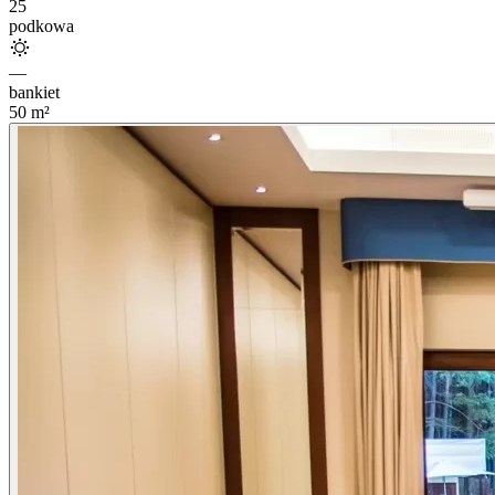
25
podkowa
—
bankiet
50
m²