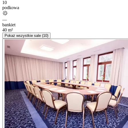
10
podkowa
—
bankiet
40
m²
Pokaż wszystkie sale (10)