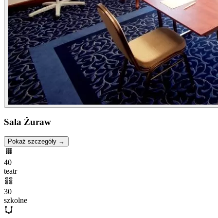
Sala Żuraw
Pokaż szczegóły →
40
teatr
30
szkolne