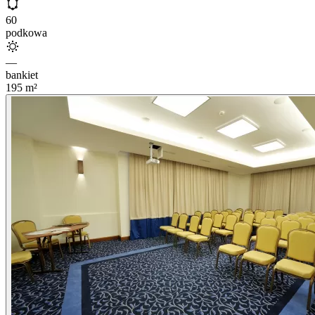
60
podkowa
—
bankiet
195
m²