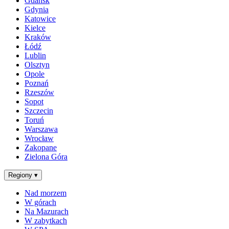
Gdańsk
Gdynia
Katowice
Kielce
Kraków
Łódź
Lublin
Olsztyn
Opole
Poznań
Rzeszów
Sopot
Szczecin
Toruń
Warszawa
Wrocław
Zakopane
Zielona Góra
Regiony
▾
Nad morzem
W górach
Na Mazurach
W zabytkach