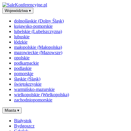
Województwa
▾
dolnośląskie (Dolny Śląsk)
kujawsko-pomorskie
lubelskie (Lubelszczyzna)
lubuskie
łódzkie
małopolskie (Małopolska)
mazowieckie (Mazowsze)
opolskie
podkarpackie
podlaskie
pomorskie
śląskie (Śląsk)
świętokrzyskie
warmińsko-mazurskie
wielkopolskie (Wielkopolska)
zachodniopomorskie
Miasta
▾
Białystok
Bydgoszcz