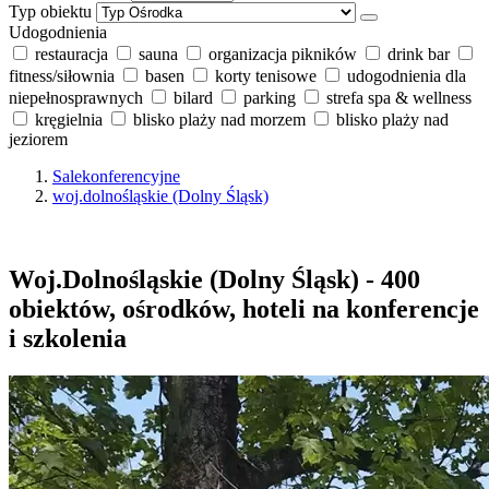
Typ obiektu
Udogodnienia
restauracja
sauna
organizacja pikników
drink bar
fitness/siłownia
basen
korty tenisowe
udogodnienia dla
niepełnosprawnych
bilard
parking
strefa spa & wellness
kręgielnia
blisko plaży nad morzem
blisko plaży nad
jeziorem
Salekonferencyjne
woj.dolnośląskie (Dolny Śląsk)
Woj.Dolnośląskie (Dolny Śląsk) - 400
obiektów, ośrodków, hoteli na konferencje
i szkolenia