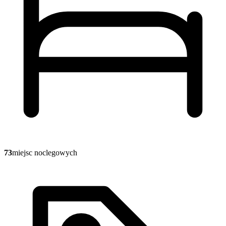
73
miejsc noclegowych