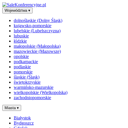
Województwa
▾
dolnośląskie (Dolny Śląsk)
kujawsko-pomorskie
lubelskie (Lubelszczyzna)
lubuskie
łódzkie
małopolskie (Małopolska)
mazowieckie (Mazowsze)
opolskie
podkarpackie
podlaskie
pomorskie
śląskie (Śląsk)
świętokrzyskie
warmińsko-mazurskie
wielkopolskie (Wielkopolska)
zachodniopomorskie
Miasta
▾
Białystok
Bydgoszcz