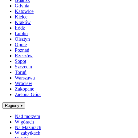
Gdańsk
Gdynia
Katowice
Kielce
Kraków
Łódź
Lublin
Olsztyn
Opole
Poznań
Rzeszów
Sopot
Szczecin
Toruń
Warszawa
Wrocław
Zakopane
Zielona Góra
Regiony
▾
Nad morzem
W górach
Na Mazurach
W zabytkach