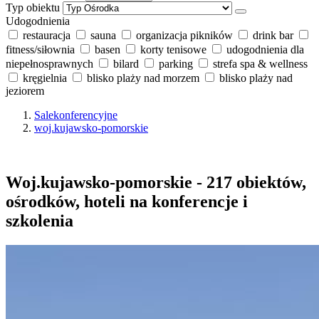
Typ obiektu
Udogodnienia
restauracja
sauna
organizacja pikników
drink bar
fitness/siłownia
basen
korty tenisowe
udogodnienia dla
niepełnosprawnych
bilard
parking
strefa spa & wellness
kręgielnia
blisko plaży nad morzem
blisko plaży nad
jeziorem
Salekonferencyjne
woj.kujawsko-pomorskie
Woj.kujawsko-pomorskie - 217 obiektów,
ośrodków, hoteli na konferencje i
szkolenia