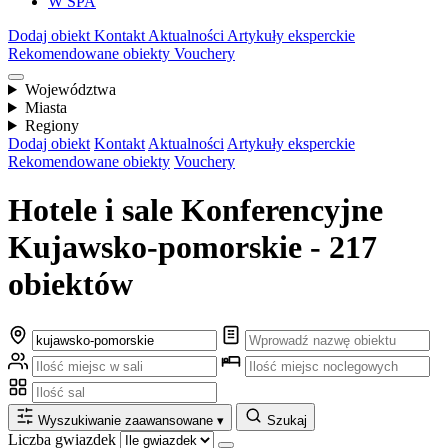
W SPA
Dodaj obiekt
Kontakt
Aktualności
Artykuły eksperckie
Rekomendowane obiekty
Vouchery
Województwa
Miasta
Regiony
Dodaj obiekt
Kontakt
Aktualności
Artykuły eksperckie
Rekomendowane obiekty
Vouchery
Hotele i sale Konferencyjne
Kujawsko-pomorskie - 217
obiektów
Wyszukiwanie zaawansowane
▾
Szukaj
Liczba gwiazdek