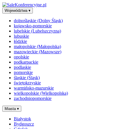
Województwa
▾
dolnośląskie (Dolny Śląsk)
kujawsko-pomorskie
lubelskie (Lubelszczyzna)
lubuskie
łódzkie
małopolskie (Małopolska)
mazowieckie (Mazowsze)
opolskie
podkarpackie
podlaskie
pomorskie
śląskie (Śląsk)
świętokrzyskie
warmińsko-mazurskie
wielkopolskie (Wielkopolska)
zachodniopomorskie
Miasta
▾
Białystok
Bydgoszcz