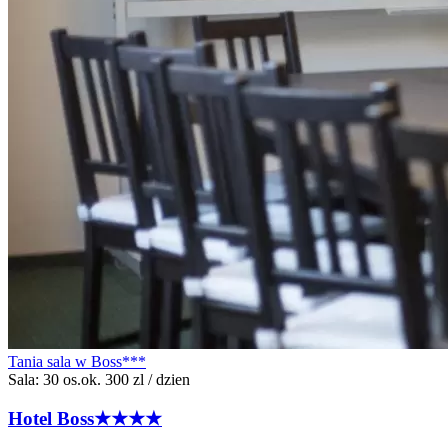
Tania sala w Boss***
Sala: 30 os.
ok. 300 zl / dzien
Hotel
Boss
★★★★