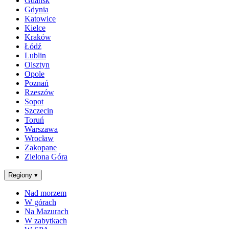
Gdańsk
Gdynia
Katowice
Kielce
Kraków
Łódź
Lublin
Olsztyn
Opole
Poznań
Rzeszów
Sopot
Szczecin
Toruń
Warszawa
Wrocław
Zakopane
Zielona Góra
Regiony
▾
Nad morzem
W górach
Na Mazurach
W zabytkach