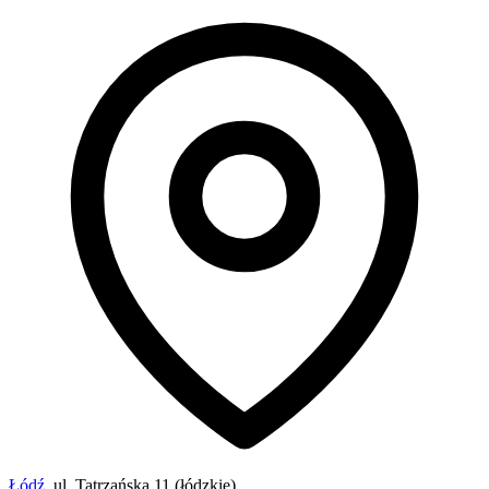
Łódź
, ul. Tatrzańska 11 (łódzkie)