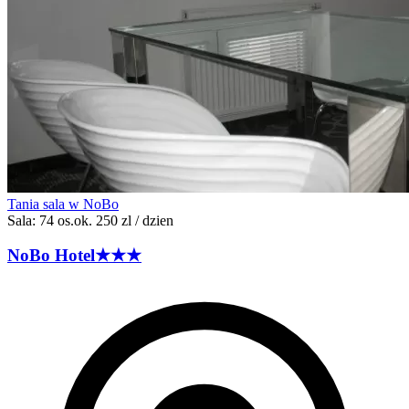
Tania sala w NoBo
Sala: 74 os.
ok. 250 zl / dzien
NoBo
Hotel
★★★