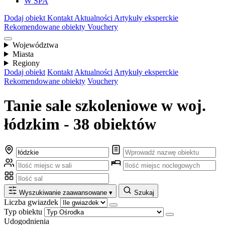
W SPA
Dodaj obiekt
Kontakt
Aktualności
Artykuły eksperckie
Rekomendowane obiekty
Vouchery
Województwa
Miasta
Regiony
Dodaj obiekt
Kontakt
Aktualności
Artykuły eksperckie
Rekomendowane obiekty
Vouchery
Tanie sale szkoleniowe w woj.
łódzkim - 38 obiektów
Wyszukiwanie zaawansowane
▾
Szukaj
Liczba gwiazdek
Typ obiektu
Udogodnienia