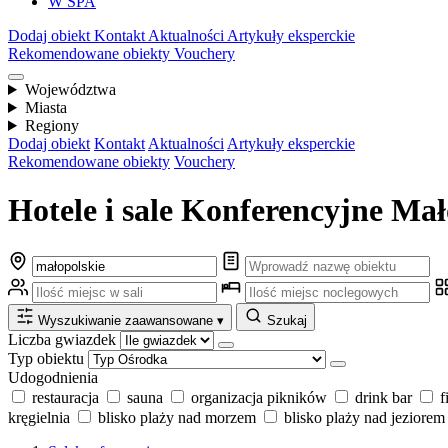
W SPA
Dodaj obiekt
Kontakt
Aktualności
Artykuły eksperckie
Rekomendowane obiekty
Vouchery
Województwa
Miasta
Regiony
Dodaj obiekt
Kontakt
Aktualności
Artykuły eksperckie
Rekomendowane obiekty
Vouchery
Hotele i sale Konferencyjne Mał
Wyszukiwanie zaawansowane
▾
Szukaj
Liczba gwiazdek
Typ obiektu
Udogodnienia
restauracja
sauna
organizacja pikników
drink bar
f
kręgielnia
blisko plaży nad morzem
blisko plaży nad jeziorem