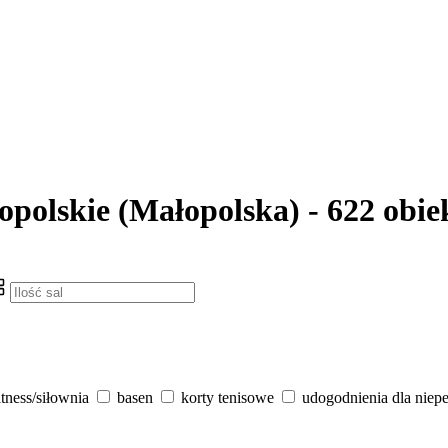
opolskie (Małopolska) - 622 obie
itness/siłownia
basen
korty tenisowe
udogodnienia dla niep