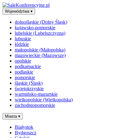
Województwa
▾
dolnośląskie (Dolny Śląsk)
kujawsko-pomorskie
lubelskie (Lubelszczyzna)
lubuskie
łódzkie
małopolskie (Małopolska)
mazowieckie (Mazowsze)
opolskie
podkarpackie
podlaskie
pomorskie
śląskie (Śląsk)
świętokrzyskie
warmińsko-mazurskie
wielkopolskie (Wielkopolska)
zachodniopomorskie
Miasta
▾
Białystok
Bydgoszcz