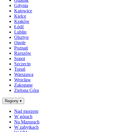
Gdańsk
Gdynia
Katowice
Kielce
Kraków
Łódź
Lublin
Olsztyn
Opole
Poznań
Rzeszów
Sopot
Szczecin
Toruń
Warszawa
Wrocław
Zakopane
Zielona Góra
Regiony
▾
Nad morzem
W górach
Na Mazurach
W zabytkach