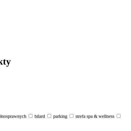
kty
ełnosprawnych
bilard
parking
strefa spa & wellness