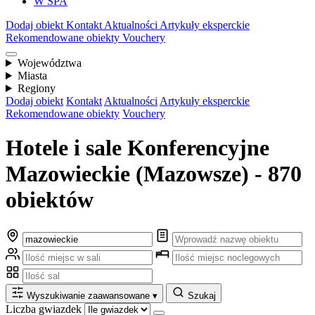
W SPA
Dodaj obiekt
Kontakt
Aktualności
Artykuły eksperckie
Rekomendowane obiekty
Vouchery
Województwa
Miasta
Regiony
Dodaj obiekt
Kontakt
Aktualności
Artykuły eksperckie
Rekomendowane obiekty
Vouchery
Hotele i sale Konferencyjne
Mazowieckie (Mazowsze) - 870
obiektów
Wyszukiwanie zaawansowane
▾
Szukaj
Liczba gwiazdek