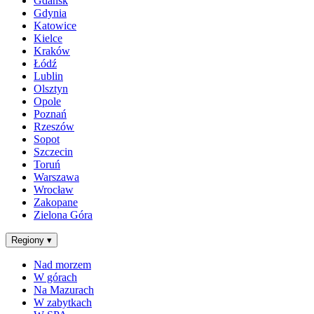
Gdańsk
Gdynia
Katowice
Kielce
Kraków
Łódź
Lublin
Olsztyn
Opole
Poznań
Rzeszów
Sopot
Szczecin
Toruń
Warszawa
Wrocław
Zakopane
Zielona Góra
Regiony
▾
Nad morzem
W górach
Na Mazurach
W zabytkach