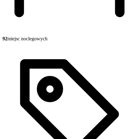
92
miejsc noclegowych