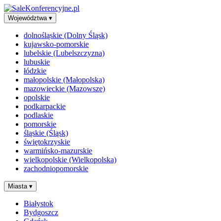
Województwa
▾
dolnośląskie (Dolny Śląsk)
kujawsko-pomorskie
lubelskie (Lubelszczyzna)
lubuskie
łódzkie
małopolskie (Małopolska)
mazowieckie (Mazowsze)
opolskie
podkarpackie
podlaskie
pomorskie
śląskie (Śląsk)
świętokrzyskie
warmińsko-mazurskie
wielkopolskie (Wielkopolska)
zachodniopomorskie
Miasta
▾
Białystok
Bydgoszcz