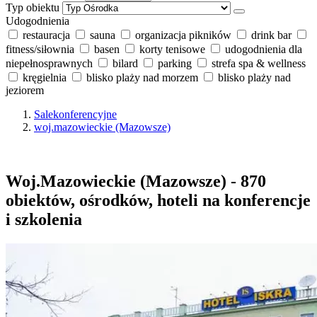
Typ obiektu
Udogodnienia
restauracja
sauna
organizacja pikników
drink bar
fitness/siłownia
basen
korty tenisowe
udogodnienia dla
niepełnosprawnych
bilard
parking
strefa spa & wellness
kręgielnia
blisko plaży nad morzem
blisko plaży nad
jeziorem
Salekonferencyjne
woj.mazowieckie (Mazowsze)
Woj.Mazowieckie (Mazowsze) - 870
obiektów, ośrodków, hoteli na konferencje
i szkolenia