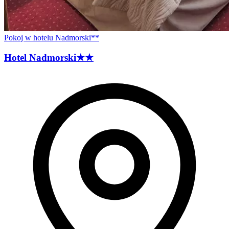
Pokoj w hotelu Nadmorski**
Hotel
Nadmorski
★★