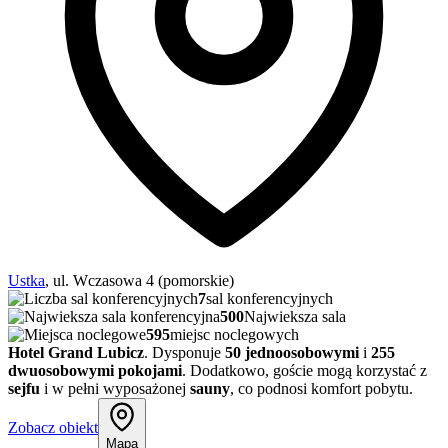
Ustka
, ul. Wczasowa 4 (pomorskie)
7
sal konferencyjnych
500
Najwieksza sala
595
miejsc noclegowych
Hotel Grand Lubicz
. Dysponuje
50 jednoosobowymi
i
255
dwuosobowymi pokojami
. Dodatkowo, goście mogą korzystać z
sejfu
i w pełni wyposażonej
sauny
, co podnosi komfort pobytu.
Zobacz obiekt
Mapa