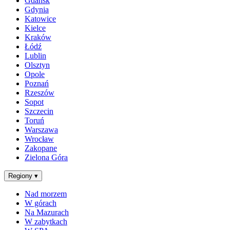
Gdańsk
Gdynia
Katowice
Kielce
Kraków
Łódź
Lublin
Olsztyn
Opole
Poznań
Rzeszów
Sopot
Szczecin
Toruń
Warszawa
Wrocław
Zakopane
Zielona Góra
Regiony
▾
Nad morzem
W górach
Na Mazurach
W zabytkach