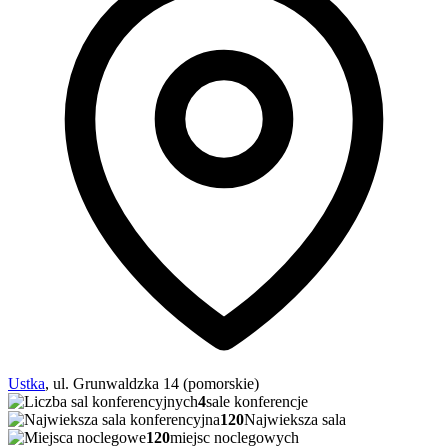
Ustka
, ul. Grunwaldzka 14 (pomorskie)
4
sale konferencje
120
Najwieksza sala
120
miejsc noclegowych