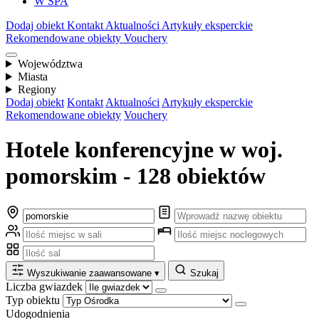
W SPA
Dodaj obiekt
Kontakt
Aktualności
Artykuły eksperckie
Rekomendowane obiekty
Vouchery
Województwa
Miasta
Regiony
Dodaj obiekt
Kontakt
Aktualności
Artykuły eksperckie
Rekomendowane obiekty
Vouchery
Hotele konferencyjne w woj.
pomorskim - 128 obiektów
Wyszukiwanie zaawansowane
▾
Szukaj
Liczba gwiazdek
Typ obiektu
Udogodnienia