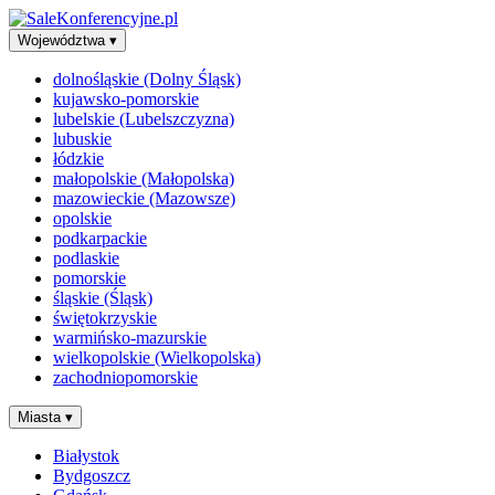
Województwa
▾
dolnośląskie (Dolny Śląsk)
kujawsko-pomorskie
lubelskie (Lubelszczyzna)
lubuskie
łódzkie
małopolskie (Małopolska)
mazowieckie (Mazowsze)
opolskie
podkarpackie
podlaskie
pomorskie
śląskie (Śląsk)
świętokrzyskie
warmińsko-mazurskie
wielkopolskie (Wielkopolska)
zachodniopomorskie
Miasta
▾
Białystok
Bydgoszcz