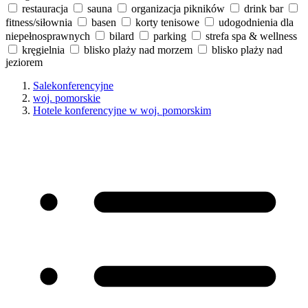
restauracja
sauna
organizacja pikników
drink bar
fitness/siłownia
basen
korty tenisowe
udogodnienia dla
niepełnosprawnych
bilard
parking
strefa spa & wellness
kręgielnia
blisko plaży nad morzem
blisko plaży nad
jeziorem
Salekonferencyjne
woj. pomorskie
Hotele konferencyjne w woj. pomorskim