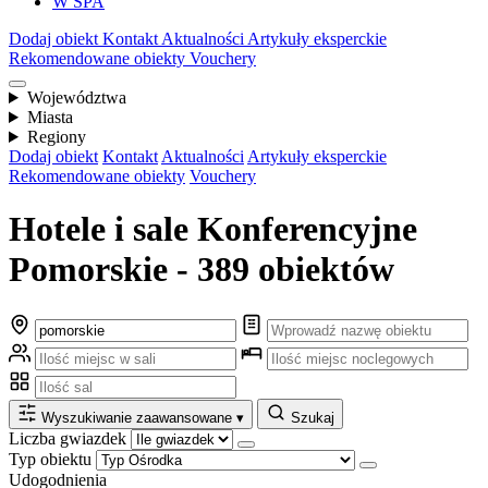
W SPA
Dodaj obiekt
Kontakt
Aktualności
Artykuły eksperckie
Rekomendowane obiekty
Vouchery
Województwa
Miasta
Regiony
Dodaj obiekt
Kontakt
Aktualności
Artykuły eksperckie
Rekomendowane obiekty
Vouchery
Hotele i sale Konferencyjne
Pomorskie - 389 obiektów
Wyszukiwanie zaawansowane
▾
Szukaj
Liczba gwiazdek
Typ obiektu
Udogodnienia