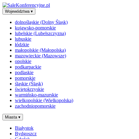
Województwa
▾
dolnośląskie (Dolny Śląsk)
kujawsko-pomorskie
lubelskie (Lubelszczyzna)
lubuskie
łódzkie
małopolskie (Małopolska)
mazowieckie (Mazowsze)
opolskie
podkarpackie
podlaskie
pomorskie
śląskie (Śląsk)
świętokrzyskie
warmińsko-mazurskie
wielkopolskie (Wielkopolska)
zachodniopomorskie
Miasta
▾
Białystok
Bydgoszcz