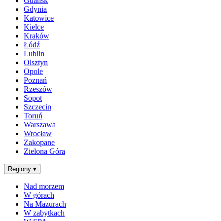
Gdańsk
Gdynia
Katowice
Kielce
Kraków
Łódź
Lublin
Olsztyn
Opole
Poznań
Rzeszów
Sopot
Szczecin
Toruń
Warszawa
Wrocław
Zakopane
Zielona Góra
Regiony
▾
Nad morzem
W górach
Na Mazurach
W zabytkach