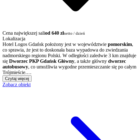
Cena największej sali
od 640 zł
netto / dzień
Lokalizacja
Hotel Logos Gdańsk położony jest w województwie
pomorskim
,
co sprawia, że jest to doskonała baza wypadowa do zwiedzania
nadmorskiego regionu Polski. W odległości zaledwie 3 km znajduje
się
Dworzec PKP Gdańsk Główny
, a także główny
dworzec
autobusowy
, co umożliwia wygodne przemieszczanie się po całym
Trójmieście.…
Czytaj więcej
Zobacz obiekt